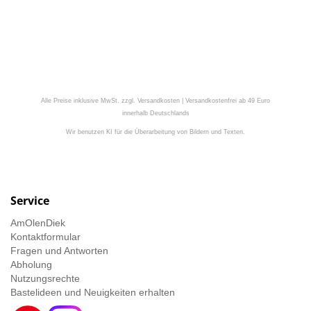
Alle Preise inklusive MwSt. zzgl. Versandkosten | Versandkostenfrei ab 49 Euro
innerhalb Deutschlands
Wir benutzen KI für die Überarbeitung von Bildern und Texten.
Service
AmOlenDiek
Kontaktformular
Fragen und Antworten
Abholung
Nutzungsrechte
Bastelideen und Neuigkeiten erhalten