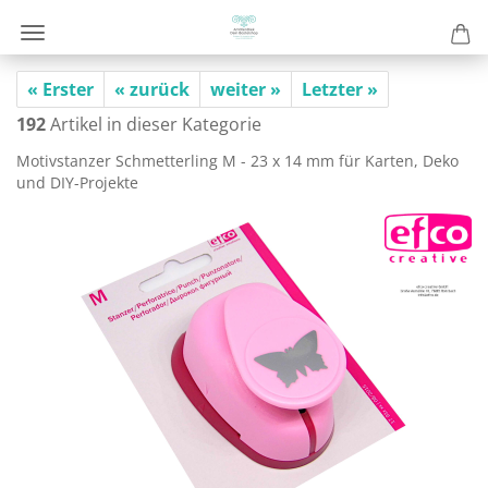
« Erster
« zurück
weiter »
Letzter »
192
Artikel in dieser Kategorie
Mo­tiv­stan­zer Schmet­ter­ling M - 23 x 14 mm für Kar­ten, Deko
und DIY-​Projekte