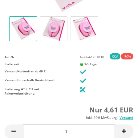
SSV
-30%
Art.Nr.:
bs-064-1791038
Lieferzeit:
3-5 Tage
Versandkostenfrei ab 49 €:
Versand innerhalb Deutschland:
Lieferung AT + CH mit
Paketweiterleitung:
Nur 4,61 EUR
inkl. 19% MwSt. zzgl.
Versand