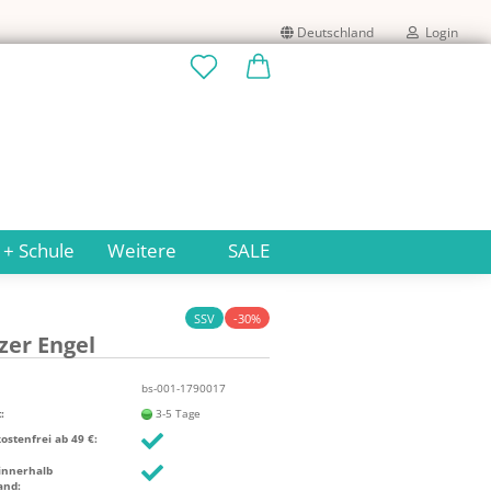
Deutschland
Login
Lieferland
E-Mail
Passwort
 + Schule
Weitere
SALE
SSV
-30%
­zer Engel
Konto erstellen
Passwort vergessen?
bs-001-1790017
:
3-5 Tage
stenfrei ab 49 €:
innerhalb
and: