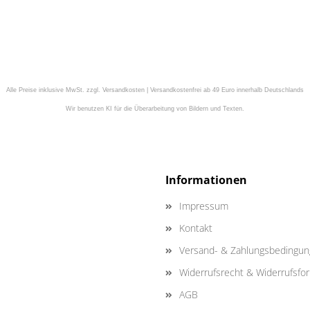
Alle Preise inklusive MwSt. zzgl. Versandkosten | Versandkostenfrei ab 49 Euro innerhalb Deutschlands
Wir benutzen KI für die Überarbeitung von Bildern und Texten.
Informationen
Impressum
Kontakt
Versand- & Zahlungsbedingu
Widerrufsrecht & Widerrufsfo
AGB