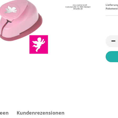
Lieferun
Paketwei
deen
Kundenrezensionen