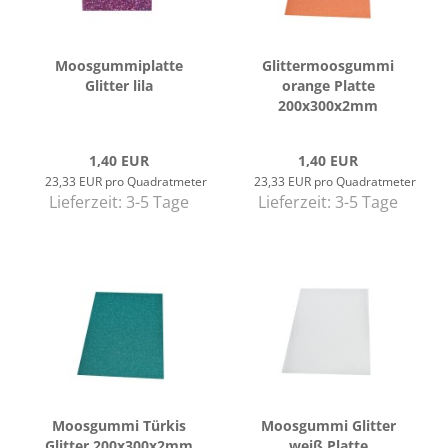
Moos­gum­mi­plat­te
Glit­ter­moos­gum­mi
Glit­ter lila
oran­ge Plat­te
200x300x2mm
1,40 EUR
1,40 EUR
23,33 EUR pro Quadratmeter
23,33 EUR pro Quadratmeter
Lieferzeit:
3-5 Tage
Lieferzeit:
3-5 Tage
Moos­gum­mi Tür­kis
Moos­gum­mi Glit­ter
Glit­ter 200x300x2mm
weiß Plat­te