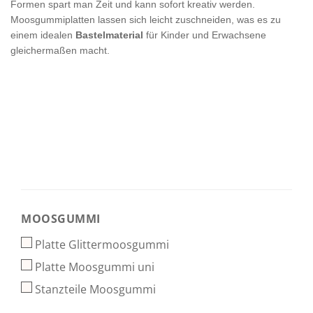
Formen spart man Zeit und kann sofort kreativ werden.
Moosgummiplatten lassen sich leicht zuschneiden, was es zu
einem idealen
Bastelmaterial
für Kinder und Erwachsene
gleichermaßen macht.
MOOSGUMMI
MOOSGUMMI
Platte Glittermoosgummi
Platte Moosgummi uni
Stanzteile Moosgummi