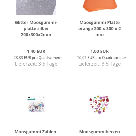
Glit­ter Moos­gum­mi­
Moos­gum­mi Plat­te
plat­te sil­ber
oran­ge 200 x 300 x 2
200x300x2mm
mm
1,40 EUR
1,00 EUR
23,33 EUR pro Quadratmeter
16,67 EUR pro Quadratmeter
Lieferzeit:
3-5 Tage
Lieferzeit:
3-5 Tage
Moos­gum­mi Zah­len­
Moos­gum­mi­her­zen