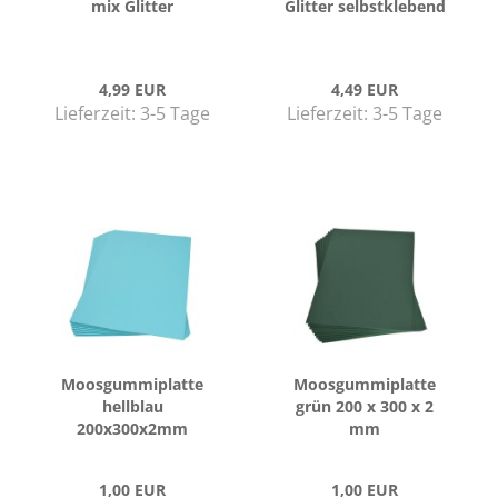
mix Glit­ter
Glit­ter selbst­kle­bend
4,99 EUR
4,49 EUR
Lieferzeit:
3-5 Tage
Lieferzeit:
3-5 Tage
Moos­gum­mi­plat­te
Moos­gum­mi­plat­te
hell­blau
grün 200 x 300 x 2
200x300x2mm
mm
1,00 EUR
1,00 EUR