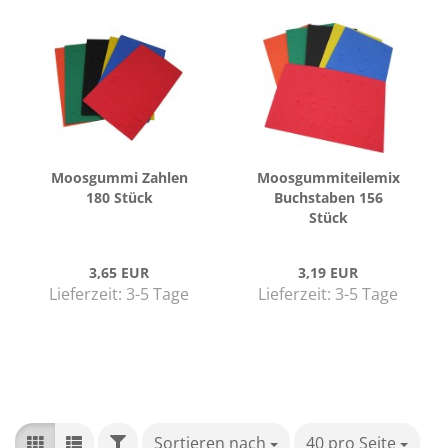
Moos­gum­mi Zah­len
Moos­gum­mi­tei­lemix
180 Stück
Buch­sta­ben 156
Stück
3,65 EUR
3,19 EUR
Lieferzeit:
3-5 Tage
Lieferzeit:
3-5 Tage
FILTER
Sortieren nach
Sortieren nach
40 pro Seite
pro Seite