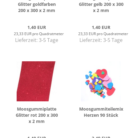
Glit­ter gold­far­ben
Glit­ter gelb 200 x 300
200 x 300 x 2 mm
x 2 mm
1,40 EUR
1,40 EUR
23,33 EUR pro Quadratmeter
23,33 EUR pro Quadratmeter
Lieferzeit:
3-5 Tage
Lieferzeit:
3-5 Tage
Moos­gum­mi­plat­te
Moos­gum­mi­tei­lemix
Glit­ter rot 200 x 300
Her­zen 90 Stück
x 2 mm