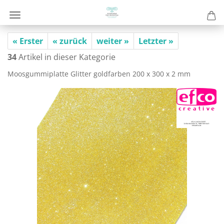
« Erster
« zurück
weiter »
Letzter »
34
Artikel in dieser Kategorie
Moos­gum­mi­plat­te Glit­ter gold­far­ben 200 x 300 x 2 mm