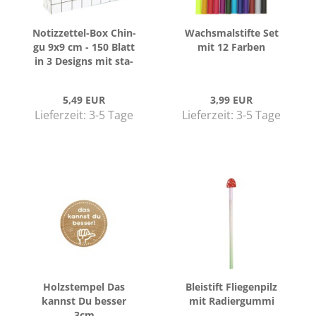
Notizzettel-​​Box Chin­
Wachs­mal­stif­te Set
gu 9x9 cm - 150 Blatt
mit 12 Far­ben
in 3 De­signs mit sta­
bi­ler Auf­be­wah­
rungs­box
5,49 EUR
3,99 EUR
Lieferzeit:
3-5 Tage
Lieferzeit:
3-5 Tage
Holz­stem­pel Das
Blei­stift Flie­gen­pilz
kannst Du bes­ser
mit Ra­dier­gum­mi
3cm