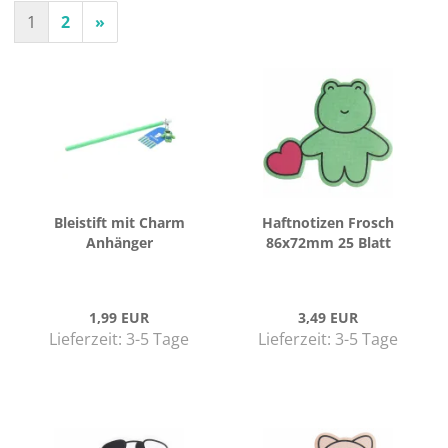
1
2
»
Blei­stift mit Charm
Haft­no­ti­zen Frosch
An­hän­ger
86x72mm 25 Blatt
1,99 EUR
3,49 EUR
Lieferzeit:
3-5 Tage
Lieferzeit:
3-5 Tage