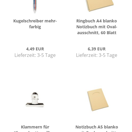
Ku­gel­schrei­ber mehr­
Ring­buch A4 blan­ko
far­big
No­tiz­buch mit Oval­
aus­schnitt, 60 Blatt
4,49 EUR
6,39 EUR
Lieferzeit:
3-5 Tage
Lieferzeit:
3-5 Tage
Klam­mern für
No­tiz­buch A5 blan­ko