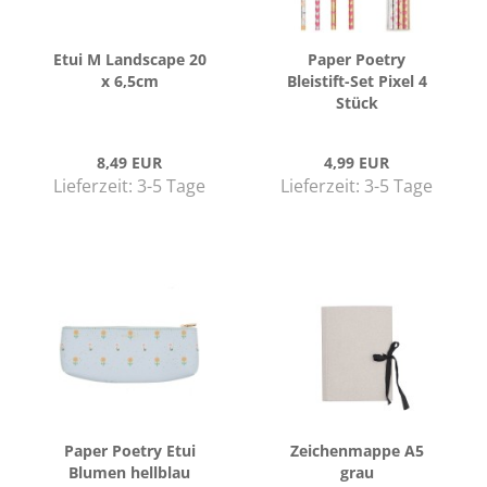
Etui M Land­s­cape 20
Paper Poe­try
x 6,5cm
Bleistift-​​Set Pixel 4
Stück
8,49 EUR
4,99 EUR
Lieferzeit:
3-5 Tage
Lieferzeit:
3-5 Tage
Paper Poe­try Etui
Zei­chen­map­pe A5
Blu­men hell­blau
grau