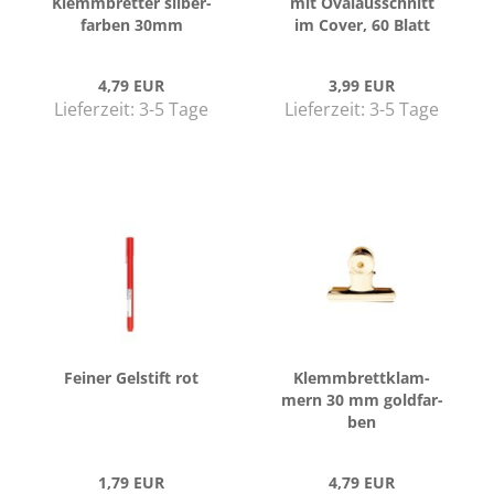
Klemm­bret­ter sil­ber­
mit Oval­aus­schnitt
far­ben 30mm
im Cover, 60 Blatt
4,79 EUR
3,99 EUR
Lieferzeit:
3-5 Tage
Lieferzeit:
3-5 Tage
Fei­ner Gel­stift rot
Klemm­brett­klam­
mern 30 mm gold­far­
ben
1,79 EUR
4,79 EUR