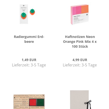
Ra­dier­gum­mi Erd­
Haft­no­ti­zen Neon
bee­re
Oran­ge Pink Mix 4 x
100 Stück
1,49 EUR
4,99 EUR
Lieferzeit:
3-5 Tage
Lieferzeit:
3-5 Tage