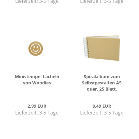
Lieferzeit:
3-5 Tage
Lieferzeit:
3-5 Tage
Mi­ni­s­tem­pel Lä­cheln
Spi­ral­al­bum zum
von Woo­dies
Selbst­ge­stal­ten A5
quer, 25 Blatt,
190 g/m²
2,99 EUR
8,49 EUR
Lieferzeit:
3-5 Tage
Lieferzeit:
3-5 Tage