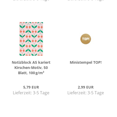
No­tiz­block A5 ka­riert
Mi­ni­s­tem­pel TOP!
Kirschen-​​Motiv, 50
Blatt, 100 g/m²
5,79 EUR
2,99 EUR
Lieferzeit:
3-5 Tage
Lieferzeit:
3-5 Tage