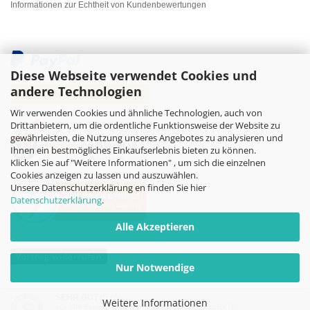
Informationen zur Echtheit von Kundenbewertungen
Diese Webseite verwendet Cookies und
andere Technologien
Wir verwenden Cookies und ähnliche Technologien, auch von
Drittanbietern, um die ordentliche Funktionsweise der Website zu
gewährleisten, die Nutzung unseres Angebotes zu analysieren und
Ihnen ein bestmögliches Einkaufserlebnis bieten zu können.
Klicken Sie auf "Weitere Informationen" , um sich die einzelnen
Cookies anzeigen zu lassen und auszuwählen.
Unsere Datenschutzerklärung en finden Sie hier
Datenschutzerklärung
.
Alle Akzeptieren
Vertrag widerrufen
Nur Notwendige
Online-Shop
by Gambio.de © 2026
SEHR GUT
(5 / 5)
Weitere Informationen
aus
339
Bewertungen bei: dawanda.com, kasuwa.de ⓘ