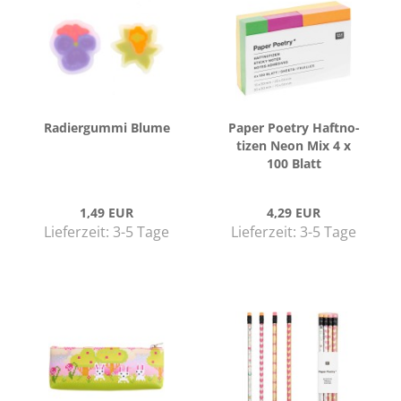
Ra­dier­gum­mi Blume
Paper Poe­try Haft­no­
ti­zen Neon Mix 4 x
100 Blatt
1,49 EUR
4,29 EUR
Lieferzeit:
3-5 Tage
Lieferzeit:
3-5 Tage