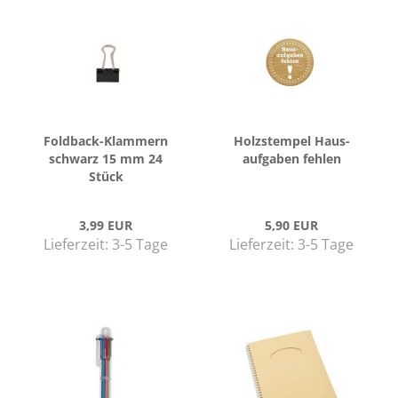
Foldback-​​Klam­mern
Holz­stem­pel Haus­
schwarz 15 mm 24
auf­ga­ben feh­len
Stück
3,99 EUR
5,90 EUR
Lieferzeit:
3-5 Tage
Lieferzeit:
3-5 Tage