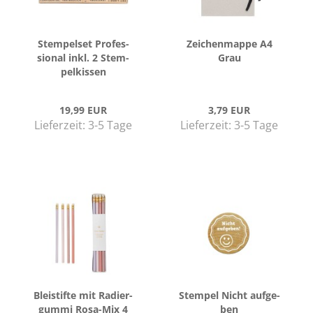
Stem­pel­set Pro­fes­
Zei­chen­map­pe A4
sio­nal inkl. 2 Stem­
Grau
pel­kis­sen
19,99 EUR
3,79 EUR
Lieferzeit:
3-5 Tage
Lieferzeit:
3-5 Tage
Blei­stif­te mit Ra­dier­
Stem­pel Nicht auf­ge­
gum­mi Rosa-​Mix 4
ben