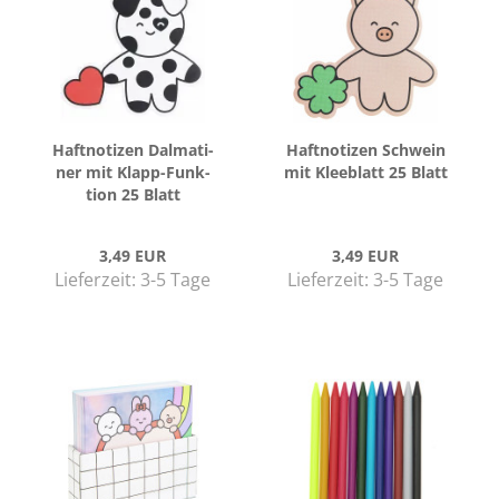
Haft­no­ti­zen Dal­ma­ti­
Haft­no­ti­zen Schwein
ner mit Klapp-​​Funk­
mit Klee­blatt 25 Blatt
ti­on 25 Blatt
3,49 EUR
3,49 EUR
Lieferzeit:
3-5 Tage
Lieferzeit:
3-5 Tage