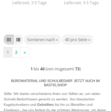
Lieferzeit:
3-5 Tage
Lieferzeit:
3-5 Tage
Sortieren nach
Sortieren nach
40 pro Seite
pro Seite
1
2
»
1
bis
40
(von insgesamt
73
)
BÜROMATERIAL UND SCHULBEDARF JETZT AUCH IM
BASTELSHOP
Stifte: Wir bieten verschiedene Arten von Stiften an, um vielen
Schreib-Bedürfnissen gerecht zu werden. Von klassischen
Kugelschreibern und
Gelstiften
bis hin zu
Bleistiften
und
Finelinern - bei uns findest du die richtigen Werkzeuge, um deine