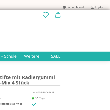
Deutschland
Login
Lieferland
E-Mail
Passwort
 + Schule
Weitere
SALE
stif­te mit Ra­dier­gum­mi
Konto erstellen
-​Mix 4 Stück
Passwort vergessen?
bssk-004-70044615
:
3-5 Tage
stenfrei ab 49 €: