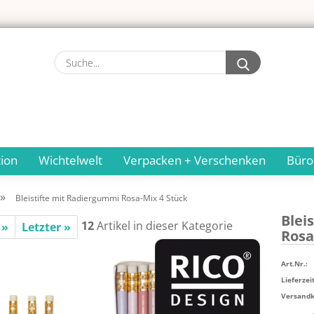
Suche...
ion
Wichtelwelt
Verpacken + Verschenken
Büro
»
Bleistifte mit Radiergummi Rosa-Mix 4 Stück
Blei­
12
Artikel in dieser Kategorie
 »
Letzter »
Rosa
Art.Nr.:
Lieferzeit
Versandko