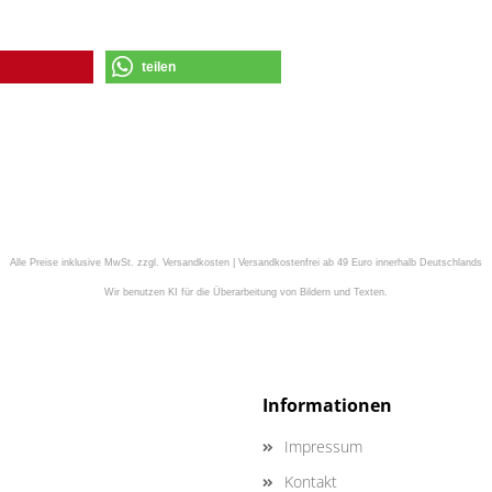
teilen
Alle Preise inklusive MwSt. zzgl. Versandkosten | Versandkostenfrei ab 49 Euro innerhalb Deutschlands
Wir benutzen KI für die Überarbeitung von Bildern und Texten.
Informationen
Impressum
Kontakt