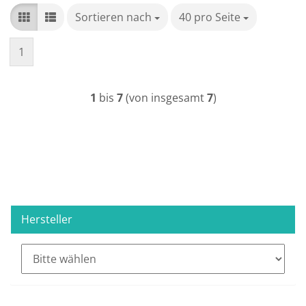
Sortieren nach
Sortieren nach
40 pro Seite
pro Seite
1
1
bis
7
(von insgesamt
7
)
Hersteller