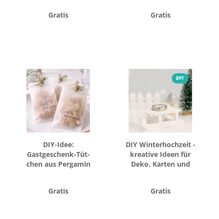
Gratis
Gratis
DIY-​Idee:
DIY Win­ter­hoch­zeit -
Gastgeschenk-​​Tüt­
krea­ti­ve Ideen für
chen aus Per­ga­min
Deko, Kar­ten und
mit Stem­pel ver­zie­
Gast­ge­schen­ke
ren
Gratis
Gratis