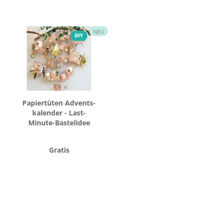
NEU
Pa­pier­tü­ten Ad­vents­
ka­len­der - Last-​
Minute-​Bastelidee
Gratis