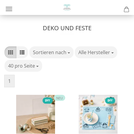
DEKO UND FESTE
Sortieren nach
Sortieren nach
Alle Hersteller
pro Seite
40 pro Seite
pro Seite
1
NEU