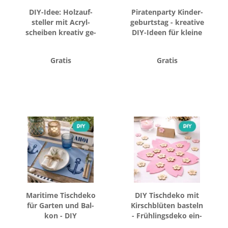
DIY-​Idee: Holz­auf­
Pi­ra­ten­par­ty Kin­der­
stel­ler mit Acryl­
ge­burts­tag - krea­ti­ve
schei­ben krea­tiv ge­
DIY-​Ideen für klei­ne
stal­ten
Schatz­su­cher
Gratis
Gratis
Ma­ri­ti­me Tisch­de­ko
DIY Tisch­de­ko mit
für Gar­ten und Bal­
Kirsch­blü­ten bas­teln
kon - DIY
- Früh­lings­de­ko ein­
fach sel­ber ma­chen