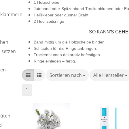
1 Holzscheibe
Juteband oder Spitzenband Trockenblumen oder Eu
oklammern
Heißkleber oder dünner Draht
2 Hochzeitsringe
SO KANN'S GEHE
chen
Band mittig um die Holzscheibe binden.
Schlaufen für die Ringe anbringen.
e setzen
Trockenblumen dekorativ befestigen.
Ringe einlegen – fertig.
ken
Sortieren nach
Sortieren nach
Alle Hersteller
pro Seite
1
tüten
d