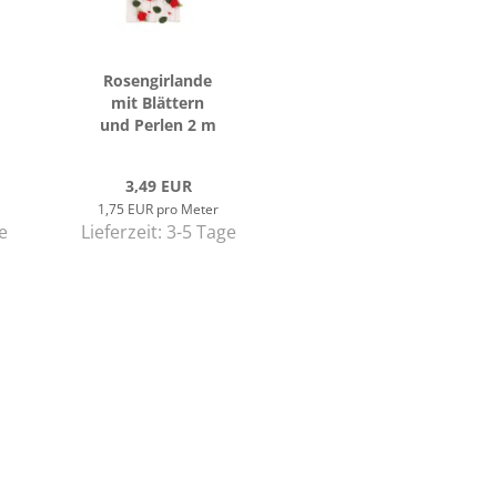
Ro­sen­gir­lan­de
mit Blät­tern
und Per­len 2 m
3,49 EUR
1,75 EUR pro Meter
e
Lieferzeit:
3-5 Tage