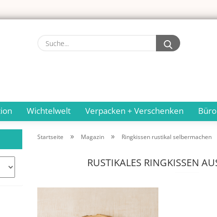
Suche...
ion
Wichtelwelt
Verpacken + Verschenken
Büro
»
»
Startseite
Magazin
Ringkissen rustikal selbermachen
RUSTIKALES RINGKISSEN AU