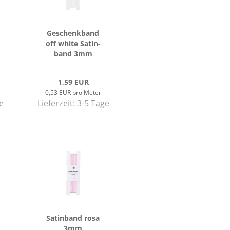
Ge­schenk­band
off white Sa­tin­
band 3mm
1,59 EUR
0,53 EUR pro Meter
e
Lieferzeit:
3-5 Tage
Sa­tin­band rosa
3mm