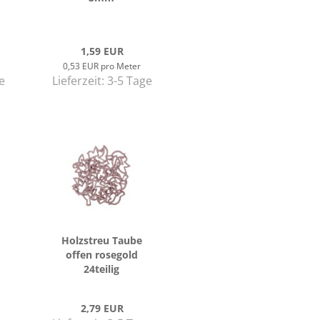
1,59 EUR
0,53 EUR pro Meter
e
Lieferzeit:
3-5 Tage
Holz­streu Taube
offen ro­se­gold
24teilig
2,79 EUR