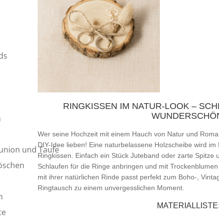
ds
RINGKISSEN IM NATUR-LOOK – SC
WUNDERSCHÖ
n
Wer seine Hochzeit mit einem Hauch von Natur und Roman
DIY-Idee lieben! Eine naturbelassene Holzscheibe wird
union und Taufe
Ringkissen. Einfach ein Stück Juteband oder zarte Spitze 
röschen
Schlaufen für die Ringe anbringen und mit Trockenblumen
mit ihrer natürlichen Rinde passt perfekt zum Boho-, Vint
Ringtausch zu einem unvergesslichen Moment.
n
MATERIALLISTE
te