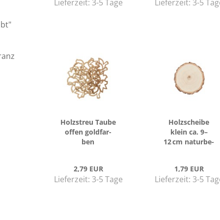
Lieferzeit:
3-5 Tage
Lieferzeit:
3-5 Tag
ibt"
ranz
Holz­streu Taube
Holz­schei­be
offen gold­far­
klein ca. 9–
ben
12 cm na­tur­be­
las­se­nes Pap­pel­
holz zum Bas­
2,79 EUR
1,79 EUR
teln und De­ko­
Lieferzeit:
3-5 Tage
Lieferzeit:
3-5 Tag
rie­ren