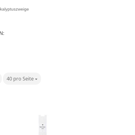
kalyptuszweige
N:
40 pro Seite
pro Seite