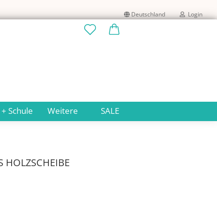
Deutschland
Login
Lieferland
E-Mail
Passwort
 + Schule
Weitere
SALE
Konto erstellen
S HOLZSCHEIBE
Passwort vergessen?