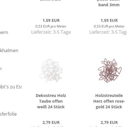
band 3mm
1,59 EUR
1,59 EUR
0,53 EUR pro Meter
0,53 EUR pro Meter
Lieferzeit:
3-5 Tage
Lieferzeit:
3-5 Tag
hern
nkhalmen
n
bt's zu Essen?
De­ko­streu Holz
Holz­streu­tei­le
Taube offen
Herz offen ro­se­
weiß 24 Stück
gold 24 Stück
ferfolie
2,79 EUR
2,79 EUR