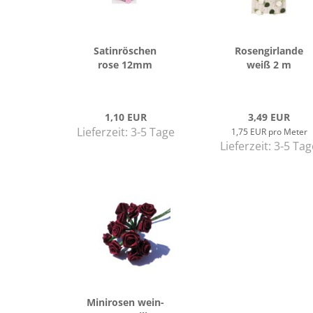
Sa­tin­rös­chen
Ro­sen­gir­lan­de
rose 12mm
weiß 2 m
1,10 EUR
3,49 EUR
Lieferzeit:
3-5 Tage
1,75 EUR pro Meter
Lieferzeit:
3-5 Tag
Mi­ni­ro­sen wein­