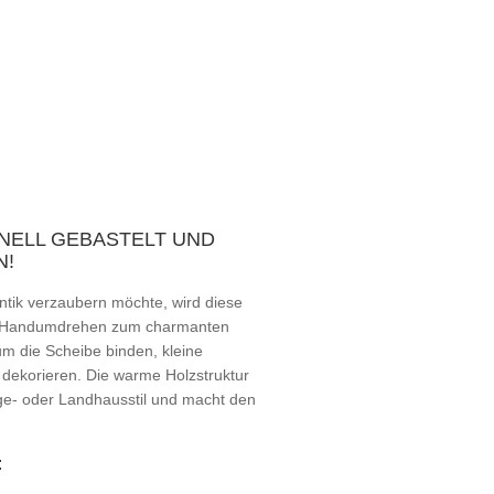
HNELL GEBASTELT UND
N!
tik verzaubern möchte, wird diese
 im Handumdrehen zum charmanten
um die Scheibe binden, kleine
 dekorieren. Die warme Holzstruktur
age- oder Landhausstil und macht den
: