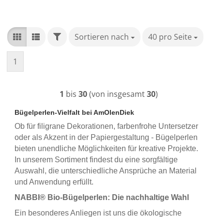
FILTER
Sortieren nach
Sortieren nach
40 pro Seite
pro Seite
1
1
bis
30
(von insgesamt
30
)
Bügelperlen-Vielfalt bei AmOlenDiek
Ob für filigrane Dekorationen, farbenfrohe Untersetzer
oder als Akzent in der Papiergestaltung - Bügelperlen
bieten unendliche Möglichkeiten für kreative Projekte.
In unserem Sortiment findest du eine sorgfältige
Auswahl, die unterschiedliche Ansprüche an Material
und Anwendung erfüllt.
NABBI® Bio-Bügelperlen: Die nachhaltige Wahl
Ein besonderes Anliegen ist uns die ökologische