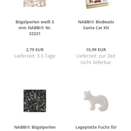
Bü­gel­per­len weiß 5
NABBI® Bio­Beads
mm NABBI® Nr.
Santa Car Kit
32221
2,79 EUR
15,99 EUR
Lieferzeit:
3-5 Tage
Lieferzeit:
zur Zeit
nicht lieferbar
NABBI® Bü­gel­per­len
Le­ge­plat­te Fuchs für