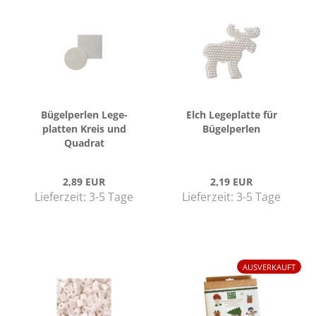
Bü­gel­per­len Le­ge­
Elch Le­ge­plat­te für
plat­ten Kreis und
Bü­gel­per­len
Qua­drat
2,89 EUR
2,19 EUR
Lieferzeit:
3-5 Tage
Lieferzeit:
3-5 Tage
AUSVERKAUFT