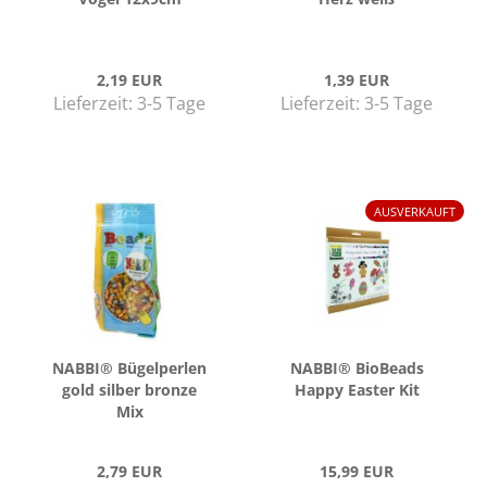
2,19 EUR
1,39 EUR
Lieferzeit:
3-5 Tage
Lieferzeit:
3-5 Tage
AUSVERKAUFT
NABBI® Bü­gel­per­len
NABBI® Bio­Beads
gold sil­ber bron­ze
Happy Eas­ter Kit
Mix
2,79 EUR
15,99 EUR