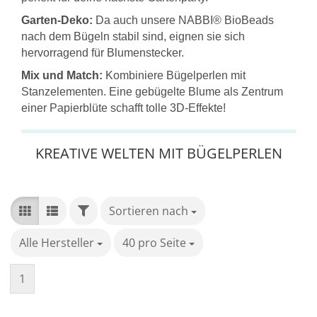
Garten-Deko:
Da auch unsere NABBI® BioBeads
nach dem Bügeln stabil sind, eignen sie sich
hervorragend für Blumenstecker.
Mix und Match:
Kombiniere Bügelperlen mit
Stanzelementen. Eine gebügelte Blume als Zentrum
einer Papierblüte schafft tolle 3D-Effekte!
KREATIVE WELTEN MIT BÜGELPERLEN
FILTER
Sortieren nach
Sortieren nach
Alle Hersteller
pro Seite
40 pro Seite
pro Seite
1