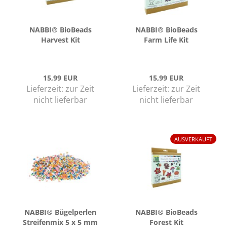
NABBI® Bio­Beads
NABBI® Bio­Beads
Har­vest Kit
Farm Life Kit
15,99 EUR
15,99 EUR
Lieferzeit:
zur Zeit
Lieferzeit:
zur Zeit
nicht lieferbar
nicht lieferbar
AUSVERKAUFT
NABBI® Bü­gel­per­len
NABBI® Bio­Beads
Strei­fen­mix 5 x 5 mm
Fo­rest Kit