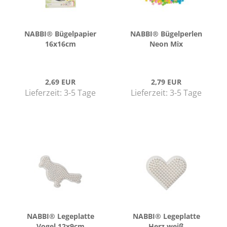
NABBI® Bü­gel­pa­pier
NABBI® Bü­gel­per­len
16x16cm
Neon Mix
2,69 EUR
2,79 EUR
Lieferzeit:
3-5 Tage
Lieferzeit:
3-5 Tage
NABBI® Le­ge­plat­te
NABBI® Le­ge­plat­te
Vogel 12x9cm
Herz weiß