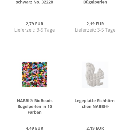
schwarz No. 32220
Bü­gel­per­len
2,79 EUR
2,19 EUR
Lieferzeit:
3-5 Tage
Lieferzeit:
3-5 Tage
NABBI® Bio­Beads
Le­ge­plat­te Eich­hörn­
Bü­gel­per­len in 10
chen NABBI®
Far­ben
4,49 EUR
2,19 EUR