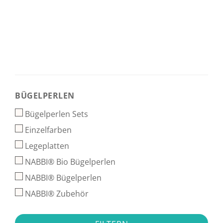
BÜGELPERLEN
BÜGELPERLEN
Bügelperlen Sets
Einzelfarben
Legeplatten
NABBI® Bio Bügelperlen
NABBI® Bügelperlen
NABBI® Zubehör