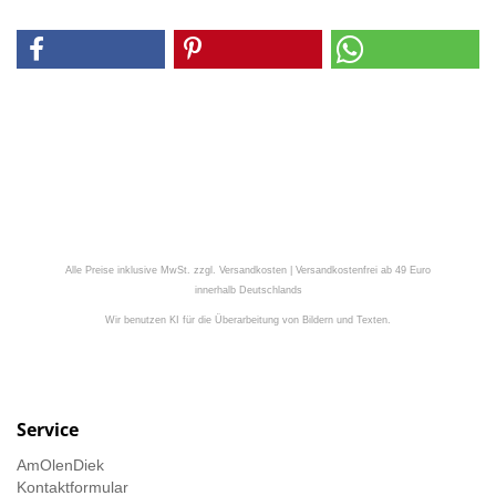
Alle Preise inklusive MwSt. zzgl. Versandkosten | Versandkostenfrei ab 49 Euro
innerhalb Deutschlands
Wir benutzen KI für die Überarbeitung von Bildern und Texten.
Service
AmOlenDiek
Kontaktformular