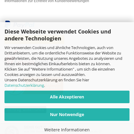
Informationen zur Echtheit von Kundenbewertungen
Diese Webseite verwendet Cookies und
andere Technologien
Wir verwenden Cookies und ähnliche Technologien, auch von
Drittanbietern, um die ordentliche Funktionsweise der Website zu
gewährleisten, die Nutzung unseres Angebotes zu analysieren und
Ihnen ein bestmögliches Einkaufserlebnis bieten zu können.
Klicken Sie auf "Weitere Informationen" , um sich die einzelnen
Cookies anzeigen zu lassen und auszuwählen.
Unsere Datenschutzerklärung en finden Sie hier
Datenschutzerklärung
.
Alle Akzeptieren
Vertrag widerrufen
Nur Notwendige
Online-Shop
by Gambio.de © 2026
SEHR GUT
(5 / 5)
Weitere Informationen
aus
339
Bewertungen bei: dawanda.com, kasuwa.de ⓘ