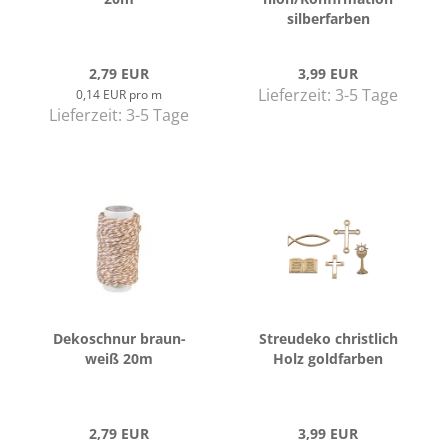
sil­ber­far­ben
2,79 EUR
3,99 EUR
Lieferzeit:
3-5 Tage
0,14 EUR pro m
Lieferzeit:
3-5 Tage
De­ko­schnur braun-​​
Streu­de­ko christ­lich
weiß 20m
Holz gold­far­ben
2,79 EUR
3,99 EUR