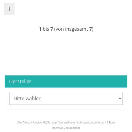
1
1
bis
7
(von insgesamt
7
)
Hersteller
Alle Preise inklusive MwSt. zzgl. Versandkosten | Versandkostenfrei ab 49 Euro
innerhalb Deutschlands