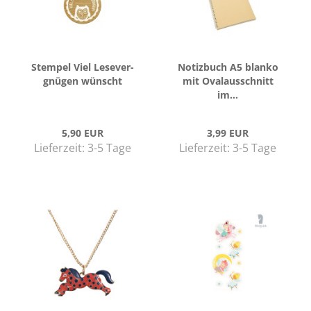
Stem­pel Viel Le­se­ver­
No­tiz­buch A5 blan­ko
gnü­gen wünscht
mit Oval­aus­schnitt
im...
5,90 EUR
3,99 EUR
Lieferzeit: 3-5 Tage
Lieferzeit: 3-5 Tage