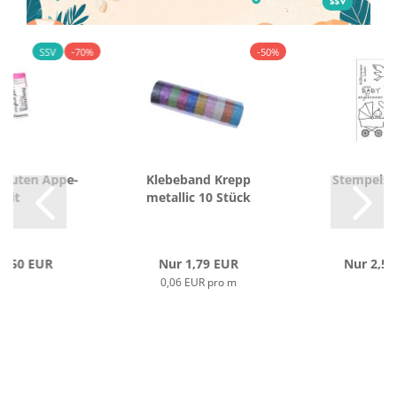
SSV
-70%
-50%
 Guten Ap­pe­
Kle­be­band Krepp
Stem­pel­s
tit
me­tal­lic 10 Stück
1,50 EUR
Nur 1,79 EUR
Nur 2,50
0,06 EUR pro m