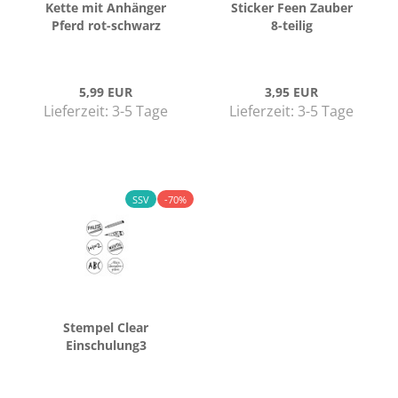
Kette mit An­hän­ger
Sti­cker Feen Zau­ber
Pferd rot-​schwarz
8-​tei­lig
5,99 EUR
3,95 EUR
Lieferzeit: 3-5 Tage
Lieferzeit: 3-5 Tage
SSV
-70%
Stem­pel Clear
Einschulung3