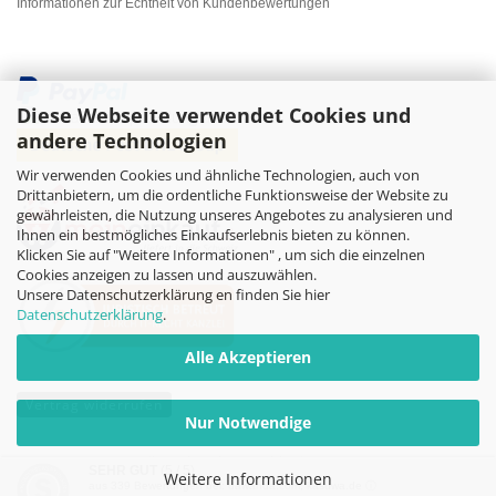
Informationen zur Echtheit von Kundenbewertungen
Diese Webseite verwendet Cookies und
andere Technologien
Wir verwenden Cookies und ähnliche Technologien, auch von
Drittanbietern, um die ordentliche Funktionsweise der Website zu
gewährleisten, die Nutzung unseres Angebotes zu analysieren und
Ihnen ein bestmögliches Einkaufserlebnis bieten zu können.
Klicken Sie auf "Weitere Informationen" , um sich die einzelnen
Cookies anzeigen zu lassen und auszuwählen.
Unsere Datenschutzerklärung en finden Sie hier
Datenschutzerklärung
.
Alle Akzeptieren
Vertrag widerrufen
Nur Notwendige
Online-Shop
by Gambio.de © 2026
SEHR GUT
(5 / 5)
Weitere Informationen
aus
339
Bewertungen bei: dawanda.com, kasuwa.de ⓘ