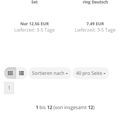
Set
ring Deutsch
Nur 12,56 EUR
7,49 EUR
Lieferzeit:
3-5 Tage
Lieferzeit:
3-5 Tage
Sortieren nach
Sortieren nach
40 pro Seite
pro Seite
1
1
bis
12
(von insgesamt
12
)