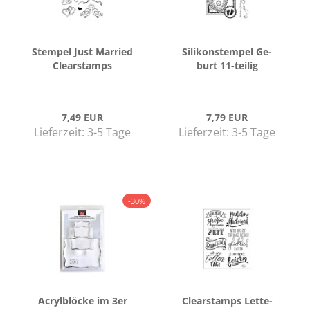
Stem­pel Just Mar­ried
Si­li­kon­stem­pel Ge­
Cle­ar­stamps
burt 11-​tei­lig
7,49 EUR
7,79 EUR
Lieferzeit:
3-5 Tage
Lieferzeit:
3-5 Tage
-30%
Acryl­blö­cke im 3er
Cle­ar­stamps Let­te­