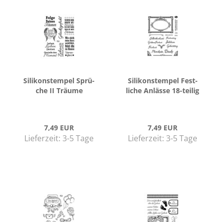
Si­li­kon­stem­pel Sprü­
Si­li­kon­stem­pel Fest­
che II Träu­me
li­che An­läs­se 18-​tei­lig
7,49 EUR
7,49 EUR
Lieferzeit:
3-5 Tage
Lieferzeit:
3-5 Tage