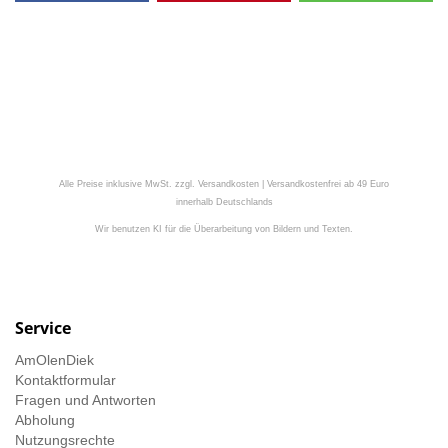
Alle Preise inklusive MwSt. zzgl. Versandkosten | Versandkostenfrei ab 49 Euro
innerhalb Deutschlands
Wir benutzen KI für die Überarbeitung von Bildern und Texten.
Service
AmOlenDiek
Kontaktformular
Fragen und Antworten
Abholung
Nutzungsrechte