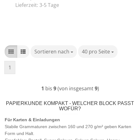
Lieferzeit:
3-5 Tage
Sortieren nach
Sortieren nach
40 pro Seite
pro Seite
1
1
bis
9
(von insgesamt
9
)
PAPIERKUNDE KOMPAKT - WELCHER BLOCK PASST
WOFÜR?
Für Karten & Einladungen
Stabile Grammaturen zwischen 160 und 270 g/m² geben Karten
Form und Halt.