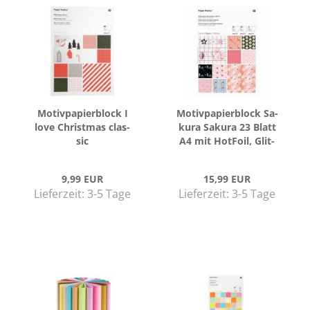
Mo­tiv­pa­pier­block I
Mo­tiv­pa­pier­block Sa­
love Christ­mas clas­
ku­ra Sa­ku­ra 23 Blatt
sic
A4 mit Hot­Foil, Glit­
ter und Neon-​De­tails
9,99 EUR
15,99 EUR
Lieferzeit:
3-5 Tage
Lieferzeit:
3-5 Tage