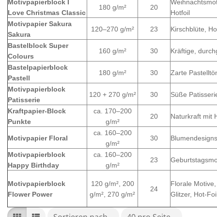
Motivpapierblock I
Weihnachtsmoti
180 g/m²
20
Love Christmas Classic
Hotfoil
Motivpapier Sakura
120–270 g/m²
23
Kirschblüte, Hot
Sakura
Bastelblock Super
160 g/m²
30
Kräftige, durc
Colours
Bastelpapierblock
180 g/m²
30
Zarte Pastelltö
Pastell
Motivpapierblock
120 + 270 g/m²
30
Süße Patisseri
Patisserie
Kraftpapier-Block
ca. 170–200
20
Naturkraft mit 
Punkte
g/m²
ca. 160–200
Motivpapier Floral
30
Blumendesign
g/m²
Motivpapierblock
ca. 160–200
23
Geburtstagsmo
Happy Birthday
g/m²
Motivpapierblock
120 g/m², 200
Florale Motive
24
Flower Power
g/m², 270 g/m²
Glitzer, Hot-Fo