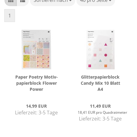
Sortieren nach
Sortieren nach
40 pro Seite
pro Seite
1
Paper Poe­try Mo­tiv­
Glit­ter­pa­pier­block
pa­pier­block Flower
Candy Mix 10 Blatt
Power
A4
14,99 EUR
11,49 EUR
Lieferzeit:
3-5 Tage
18,41 EUR pro Quadratmeter
Lieferzeit:
3-5 Tage