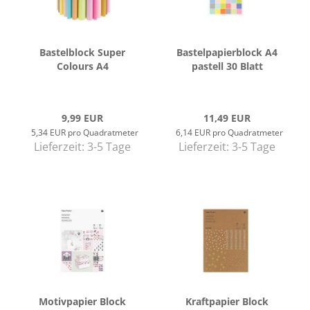
Bas­t­el­block Super
Bas­tel­pa­pier­block A4
Co­lours A4
pas­tell 30 Blatt
9,99 EUR
11,49 EUR
5,34 EUR pro Quadratmeter
6,14 EUR pro Quadratmeter
Lieferzeit:
3-5 Tage
Lieferzeit:
3-5 Tage
Mo­tiv­pa­pier Block
Kraft­pa­pier Block