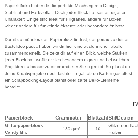
Papierblöcke bieten dir die perfekte Mischung aus Design,
Stabilität und Farbvielfalt. Doch jeder Block hat seinen eigenen
Charakter: Einige sind ideal für Filigranes, andere für Boxen,
wieder andere für funkelnde Akzente oder besondere Anlässe.
Damit du mühelos den Papierblock findest, der genau zu deiner
Bastelidee passt, haben wir dir hier eine ausführliche Tabelle
zusammengestellt. Sie zeigt dir auf einen Blick, welche Stärken
jeder Block hat, wofür er sich besonders eignet und bei welchen
Projekten du besser zu einer anderen Sorte greifst. So planst du
deine Kreativprojekte noch leichter - egal, ob du Karten gestaltest,
ein Scrapbooking-Layout planst oder zarte Deko-Elemente
bastelst.
P
Papierblock
Grammatur
Blattzahl
Stil/Design
Glitterpapierblock
Glitzeroberfläc
180 g/m²
10
Candy Mix
Farben