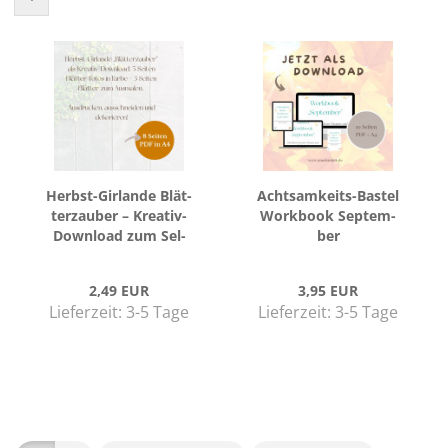
Herbst-​​Gir­lan­de Blät­
Achtsamkeits-​​Bas­tel
ter­zau­ber – Kreativ-​​
Work­book Sep­tem­
Down­load zum Sel­
ber
ber­ma­chen
2,49 EUR
3,95 EUR
Lieferzeit:
3-5 Tage
Lieferzeit:
3-5 Tage