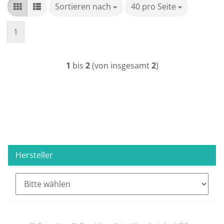
Sortieren nach
Sortieren nach
40 pro Seite
pro Seite
1
1
bis
2
(von insgesamt
2
)
Hersteller