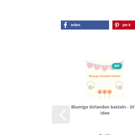
teilen
pin it
Blu­mi­ge Gir­lan­den bas­teln - DI
Idee