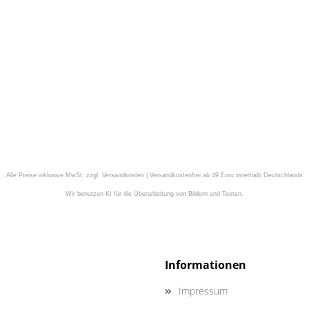
Alle Preise inklusive MwSt. zzgl. Versandkosten | Versandkostenfrei ab 49 Euro innerhalb Deutschlands
Wir benutzen KI für die Überarbeitung von Bildern und Texten.
Informationen
Impressum