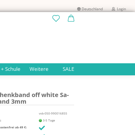
Deutschland
Login
Lieferland
E-Mail
Passwort
 + Schule
Weitere
SALE
chenk­band off white Sa­
Konto erstellen
band 3mm
Passwort vergessen?
vvb-050-990016855
:
3-5 Tage
stenfrei ab 49 €: