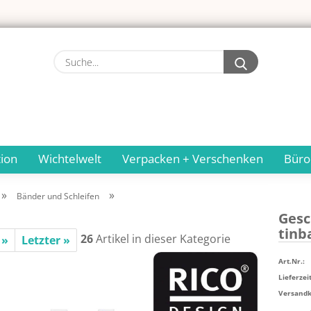
Suche...
ion
Wichtelwelt
Verpacken + Verschenken
Büro
»
»
Bänder und Schleifen
Ge­s
tin­
26
Artikel in dieser Kategorie
 »
Letzter »
Art.Nr.:
Lieferzeit
Versandko