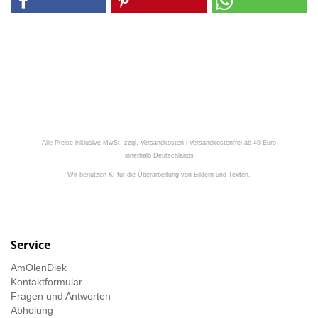
Alle Preise inklusive MwSt. zzgl. Versandkosten | Versandkostenfrei ab 49 Euro
innerhalb Deutschlands
Wir benutzen KI für die Überarbeitung von Bildern und Texten.
Service
AmOlenDiek
Kontaktformular
Fragen und Antworten
Abholung