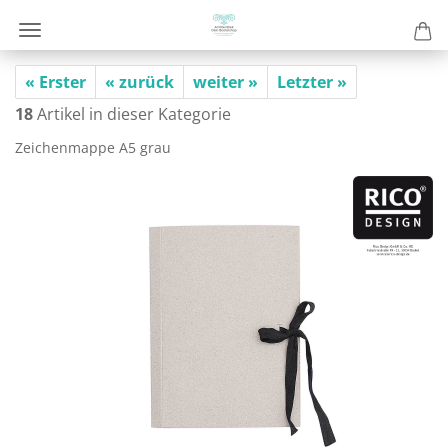
« Erster
« zurück
weiter »
Letzter »
18
Artikel in dieser Kategorie
Zei­chen­map­pe A5 grau