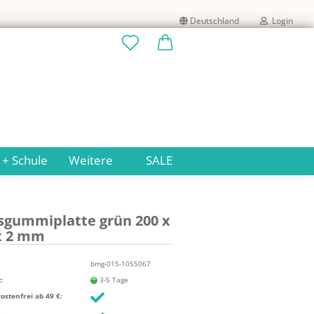
Deutschland
Login
Lieferland
E-Mail
Passwort
 + Schule
Weitere
SALE
­gum­mi­plat­te grün 200 x
Konto erstellen
x 2 mm
Passwort vergessen?
bmg-015-1055067
:
3-5 Tage
stenfrei ab 49 €: