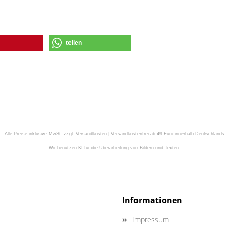
teilen
Alle Preise inklusive MwSt. zzgl. Versandkosten | Versandkostenfrei ab 49 Euro innerhalb Deutschlands
Wir benutzen KI für die Überarbeitung von Bildern und Texten.
Informationen
Impressum