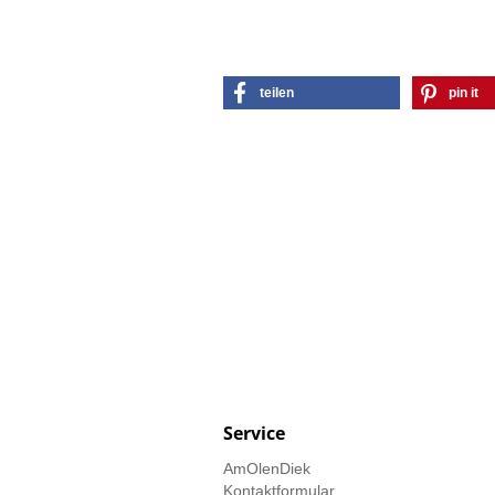
teilen
pin it
Service
AmOlenDiek
Kontaktformular