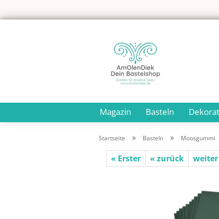
Magazin
Basteln
Dekorat
»
»
Startseite
Basteln
Moosgummi
« Erster
« zurück
weiter