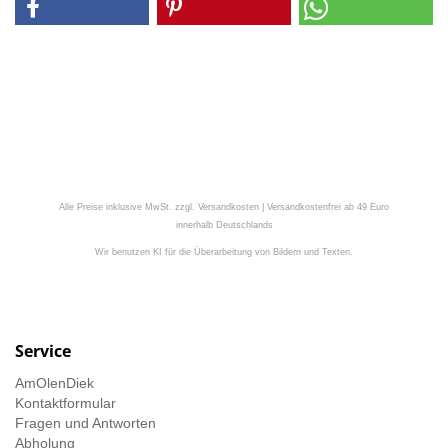
Alle Preise inklusive MwSt. zzgl. Versandkosten | Versandkostenfrei ab 49 Euro
innerhalb Deutschlands
Wir benutzen KI für die Überarbeitung von Bildern und Texten.
Service
AmOlenDiek
Kontaktformular
Fragen und Antworten
Abholung