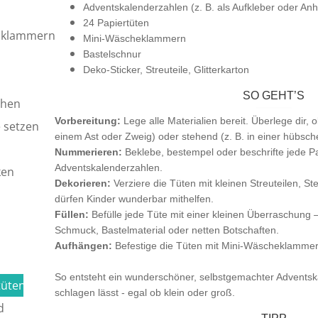
Adventskalenderzahlen (z. B. als Aufkleber oder An
24 Papiertüten
oklammern
Mini-Wäscheklammern
Bastelschnur
Deko-Sticker, Streuteile, Glitterkarton
SO GEHT’S
chen
Vorbereitung:
Lege alle Materialien bereit. Überlege dir,
e setzen
einem Ast oder Zweig) oder stehend (z. B. in einer hübsch
Nummerieren:
Beklebe, bestempel oder beschrifte jede P
Adventskalenderzahlen.
ken
Dekorieren:
Verziere die Tüten mit kleinen Streuteilen, Ste
dürfen Kinder wunderbar mithelfen.
Füllen:
Befülle jede Tüte mit einer kleinen Überraschung – 
Schmuck, Bastelmaterial oder netten Botschaften.
Aufhängen:
Befestige die Tüten mit Mini-Wäscheklammern
So entsteht ein wunderschöner, selbstgemachter Adventsk
tüten
schlagen lässt - egal ob klein oder groß.
d