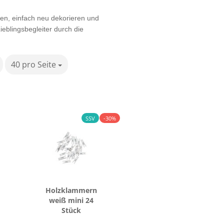
en, einfach neu dekorieren und
Lieblingsbegleiter durch die
40 pro Seite
pro Seite
SSV
-30%
Holz­klam­mern
weiß mini 24
Stück