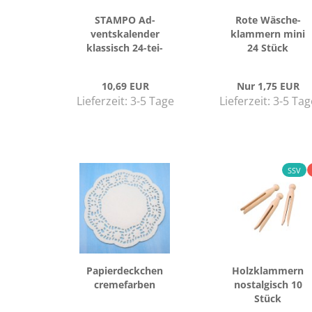
STAM­PO Ad­
Rote Wä­sche­
vents­ka­len­der
klam­mern mini
klas­sisch 24-​tei­
24 Stück
lig
10,69 EUR
Nur 1,75 EUR
Lieferzeit:
3-5 Tage
Lieferzeit:
3-5 Tag
SSV
Pa­pier­deck­chen
Holz­klam­mern
creme­far­ben
nost­al­gisch 10
Stück