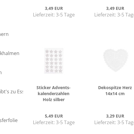
3,49 EUR
3,49 EUR
Lieferzeit:
3-5 Tage
Lieferzeit:
3-5 Tag
hern
nkhalmen
n
Sti­cker Ad­vents­
De­kos­pit­ze Herz
bt's zu Essen?
ka­len­der­zah­len
14x14 cm
Holz sil­ber
5,49 EUR
3,29 EUR
ferfolie
Lieferzeit:
3-5 Tage
Lieferzeit:
3-5 Tag