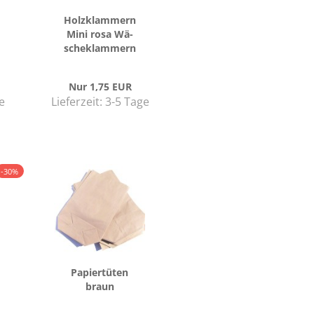
Holz­klam­mern
Mini rosa Wä­
sche­klam­mern
24 Stück
Nur 1,75 EUR
e
Lieferzeit:
3-5 Tage
-30%
Pa­pier­tü­ten
braun