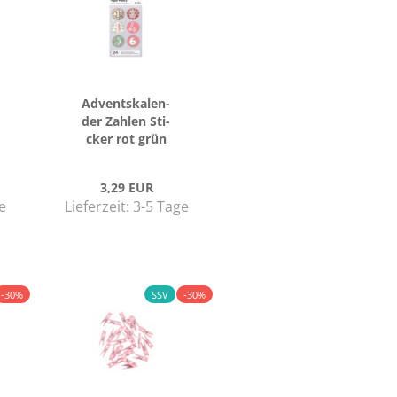
Ad­vents­ka­len­
der Zah­len Sti­
cker rot grün
3,29 EUR
e
Lieferzeit:
3-5 Tage
-30%
SSV
-30%