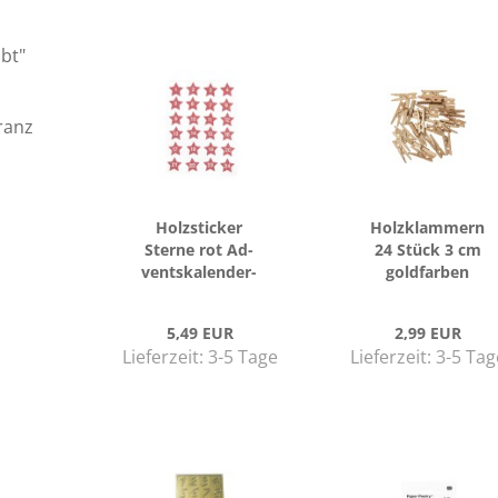
ibt"
ranz
Holz­sti­cker
Holz­klam­mern
Ster­ne rot Ad­
24 Stück 3 cm
vents­ka­len­der­
gold­far­ben
zah­len
5,49 EUR
2,99 EUR
Lieferzeit:
3-5 Tage
Lieferzeit:
3-5 Tag