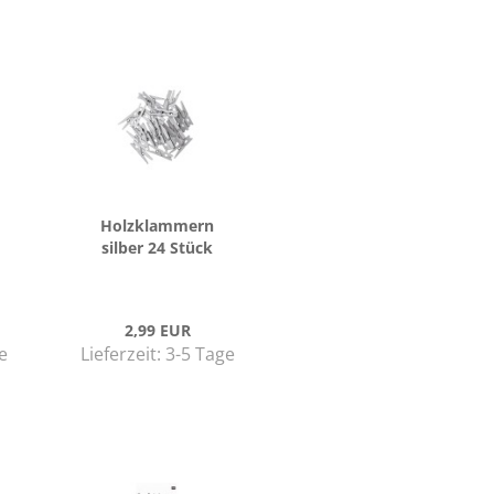
Holz­klam­mern
sil­ber 24 Stück
2,99 EUR
e
Lieferzeit:
3-5 Tage