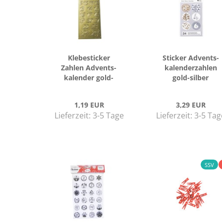
Kle­be­sti­cker
Sti­cker Ad­vents­
Zah­len Ad­vents­
ka­len­der­zah­len
ka­len­der gold­
gold-​sil­ber
far­ben
1,19 EUR
3,29 EUR
Lieferzeit:
3-5 Tage
Lieferzeit:
3-5 Tag
SSV