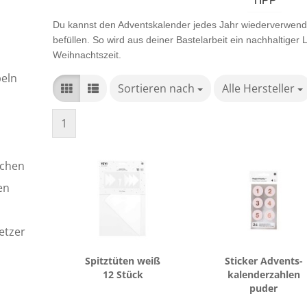
TIPP
Du kannst den Adventskalender jedes Jahr wiederverwend
befüllen. So wird aus deiner Bastelarbeit ein nachhaltiger 
Weihnachtszeit.
eln
Sortieren nach
Sortieren nach
Alle Hersteller
pro Seite
1
achen
en
etzer
Spitz­tü­ten weiß
Sti­cker Ad­vents­
12 Stück
ka­len­der­zah­len
puder