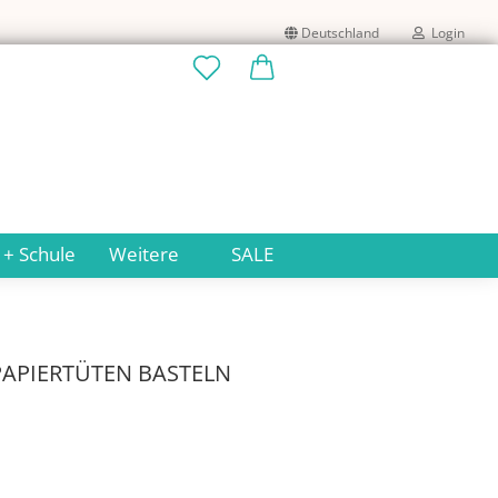
Deutschland
Login
Lieferland
E-Mail
Passwort
 + Schule
Weitere
SALE
Konto erstellen
PAPIERTÜTEN BASTELN
Passwort vergessen?