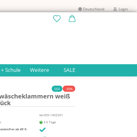
Deutschland
Login
Lieferland
E-Mail
Passwort
 + Schule
Weitere
SALE
SSV
-30%
i­wä­sche­klam­mern weiß
Konto erstellen
tück
Passwort vergessen?
bk-005-1402501
:
3-5 Tage
stenfrei ab 49 €: