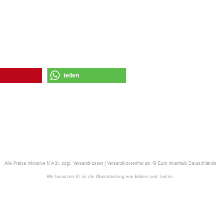
teilen
Alle Preise inklusive MwSt. zzgl. Versandkosten | Versandkostenfrei ab 49 Euro innerhalb Deutschlands
Wir benutzen KI für die Überarbeitung von Bildern und Texten.