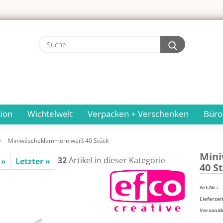
Suche...
ion
Wichtelwelt
Verpacken + Verschenken
Büro
»
Miniwäscheklammern weiß 40 Stück
Mi­n
32
Artikel in dieser Kategorie
 »
Letzter »
40 S
Art.Nr.:
Lieferzeit
Versandko