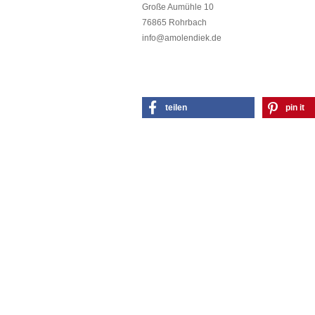
Große Aumühle 10
76865 Rohrbach
info@amolendiek.de
teilen
pin it