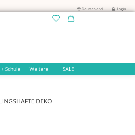
Deutschland
Login
Lieferland
E-Mail
Passwort
 + Schule
Weitere
SALE
Konto erstellen
HLINGSHAFTE DEKO
Passwort vergessen?