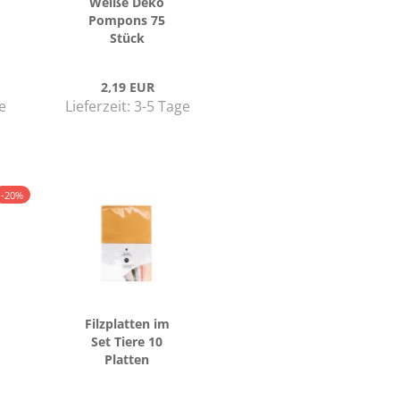
Weiße Deko
Pom­pons 75
Stück
2,19 EUR
e
Lieferzeit:
3-5 Tage
-20%
Filz­plat­ten im
Set Tiere 10
Plat­ten