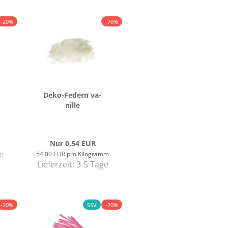
-20%
-70%
Deko-​Fe­dern va­
nil­le
Nur 0,54 EUR
e
54,00 EUR pro Kilogramm
Lieferzeit:
3-5 Tage
-20%
SSV
-20%