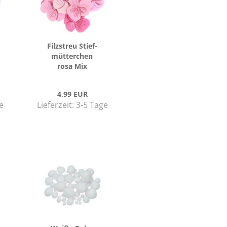
Filz­streu Stief­
müt­ter­chen
rosa Mix
4,99 EUR
e
Lieferzeit:
3-5 Tage