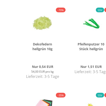
-70%
SSV
De­ko­fe­dern
Pfei­fen­put­zer 10
hell­grün 10g
Stück hell­grün
Nur 0,54 EUR
Nur 1,51 EUR
Lieferzeit:
3-5 Tag
54,00 EUR pro kg
Lieferzeit:
3-5 Tage
-35%
SSV