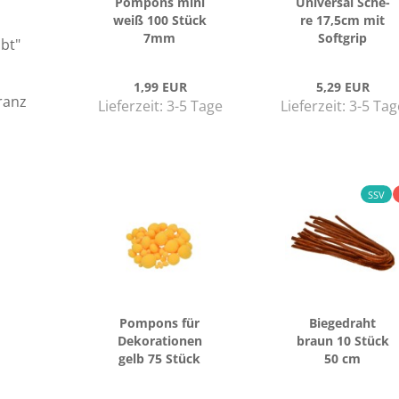
Pom­pons mini
Uni­ver­sal Sche­
weiß 100 Stück
re 17,5cm mit
7mm
Soft­grip
ibt"
1,99 EUR
5,29 EUR
ranz
Lieferzeit:
3-5 Tage
Lieferzeit:
3-5 Tag
SSV
Pom­pons für
Bie­ge­draht
De­ko­ra­tio­nen
braun 10 Stück
gelb 75 Stück
50 cm