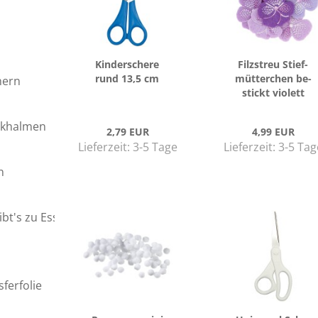
Kin­der­sche­re
Filz­streu Stief­
rund 13,5 cm
müt­ter­chen be­
hern
stickt vio­lett
nkhalmen
2,79 EUR
4,99 EUR
Lieferzeit:
3-5 Tage
Lieferzeit:
3-5 Tag
n
bt's zu Essen?
ferfolie