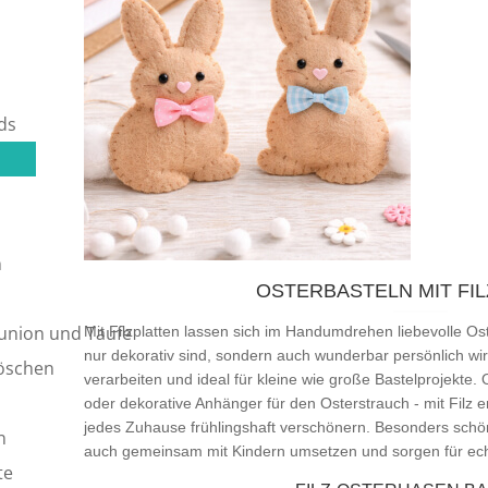
ds
n
OSTERBASTELN MIT FI
union und Taufe
Mit Filzplatten lassen sich im Handumdrehen liebevolle Ost
nur dekorativ sind, sondern auch wunderbar persönlich wirk
röschen
verarbeiten und ideal für kleine wie große Bastelprojekte.
oder dekorative Anhänger für den Osterstrauch - mit Filz e
jedes Zuhause frühlingshaft verschönern. Besonders schön
n
auch gemeinsam mit Kindern umsetzen und sorgen für ec
te