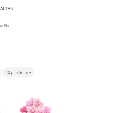
TALTEN
e Filz
40 pro Seite
pro Seite