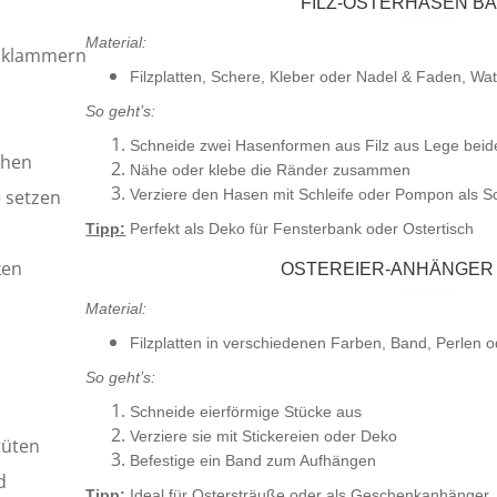
FILZ-OSTERHASEN B
Material:
oklammern
Filzplatten, Schere, Kleber oder Nadel & Faden, Wa
So geht’s:
Schneide zwei Hasenformen aus Filz aus Lege beide 
chen
Nähe oder klebe die Ränder zusammen
e setzen
Verziere den Hasen mit Schleife oder Pompon als 
Tipp:
Perfekt als Deko für Fensterbank oder Ostertisch
ken
OSTEREIER-ANHÄNGER 
Material:
Filzplatten in verschiedenen Farben, Band, Perlen 
So geht’s:
Schneide eierförmige Stücke aus
Verziere sie mit Stickereien oder Deko
tüten
Befestige ein Band zum Aufhängen
d
Tipp:
Ideal für Ostersträuße oder als Geschenkanhänger