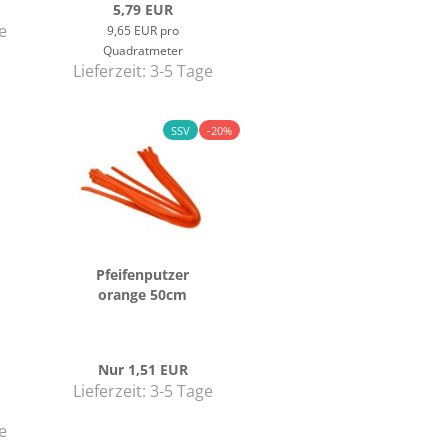
5,79 EUR
e
9,65 EUR pro
Quadratmeter
Lieferzeit:
3-5 Tage
SSV
-20%
Pfei­fen­put­zer
oran­ge 50cm
Nur 1,51 EUR
Lieferzeit:
3-5 Tage
e