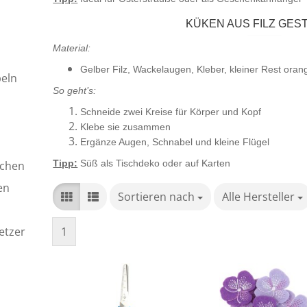
KÜKEN AUS FILZ GES
Material:
Gelber Filz, Wackelaugen, Kleber, kleiner Rest orang
eln
So geht’s:
Schneide zwei Kreise für Körper und Kopf
Klebe sie zusammen
Ergänze Augen, Schnabel und kleine Flügel
Tipp:
Süß als Tischdeko oder auf Karten
achen
en
Sortieren nach
Sortieren nach
Alle Hersteller
pro Seite
etzer
1