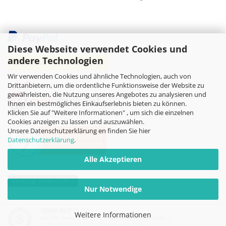
Diese Webseite verwendet Cookies und
andere Technologien
Wir verwenden Cookies und ähnliche Technologien, auch von
Drittanbietern, um die ordentliche Funktionsweise der Website zu
gewährleisten, die Nutzung unseres Angebotes zu analysieren und
Ihnen ein bestmögliches Einkaufserlebnis bieten zu können.
Klicken Sie auf "Weitere Informationen" , um sich die einzelnen
Cookies anzeigen zu lassen und auszuwählen.
Unsere Datenschutzerklärung en finden Sie hier
Datenschutzerklärung
.
Alle Akzeptieren
Vertrag widerrufen
Nur Notwendige
Online-Shop
by Gambio.de © 2026
SEHR GUT
(5 / 5)
Weitere Informationen
aus
339
Bewertungen bei: dawanda.com, kasuwa.de ⓘ
Informationen zur Echtheit der Bewertungen