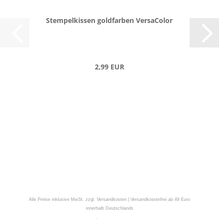
Stem­pel­kis­sen gold­far­ben Ver­sa­Co­lor
2,99 EUR
Alle Preise inklusive MwSt. zzgl. Versandkosten | Versandkostenfrei ab 49 Euro
innerhalb Deutschlands