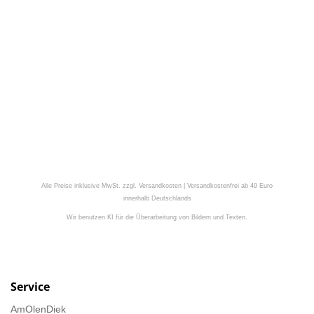
Alle Preise inklusive MwSt. zzgl. Versandkosten | Versandkostenfrei ab 49 Euro
innerhalb Deutschlands
Wir benutzen KI für die Überarbeitung von Bildern und Texten.
Service
AmOlenDiek