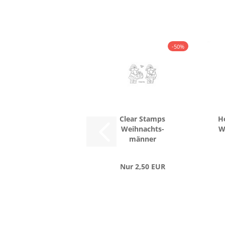
-50%
Clear Stamps
Ho
Weih­nachts­
W
män­ner
Nur 2,50 EUR