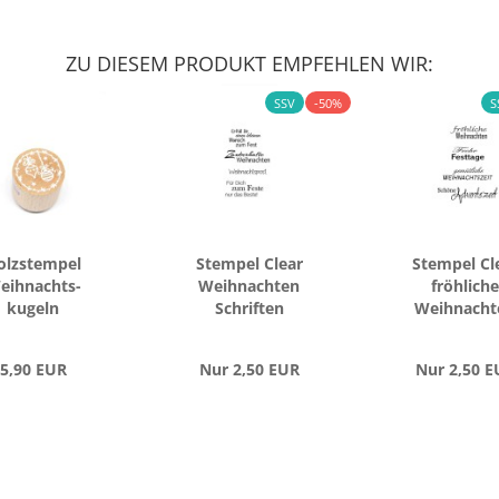
ZU DIESEM PRODUKT EMPFEHLEN WIR:
SSV
-50%
S
lz­stem­pel
Stem­pel Clear
Stem­pel Cl
eih­nachts­
Weih­nach­ten
fröh­li­che
ku­geln
Schrif­ten
Weih­nach­
5,90 EUR
Nur 2,50 EUR
Nur 2,50 E