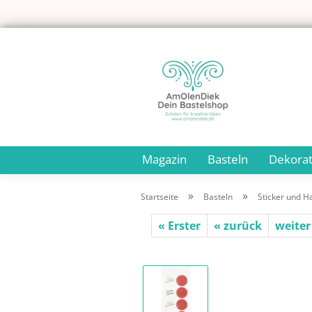
Magazin
Basteln
Dekorat
»
»
Startseite
Basteln
Sticker und H
« Erster
« zurück
weiter