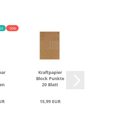
SV
-50%
ear
Kraft­pa­pier
An­hän­ger
Block Punk­te
Stern Kraft­pa­
ten
20 Blatt
pier
UR
15,99 EUR
4,29 EUR