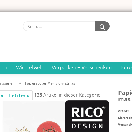
Suche...
ion
Wichtelwelt
Verpacken + Verschenken
Büro
»
albperlen
Papiersticker Merry Christmas
Pa­pi
135
Artikel in dieser Kategorie
 »
Letzter »
mas
Art.Nr.:
Lieferzeit
Versandko