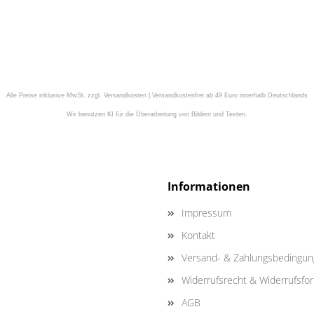
Alle Preise inklusive MwSt. zzgl. Versandkosten | Versandkostenfrei ab 49 Euro innerhalb Deutschlands
Wir benutzen KI für die Überarbeitung von Bildern und Texten.
Informationen
Impressum
Kontakt
Versand- & Zahlungsbedingu
Widerrufsrecht & Widerrufsfo
AGB