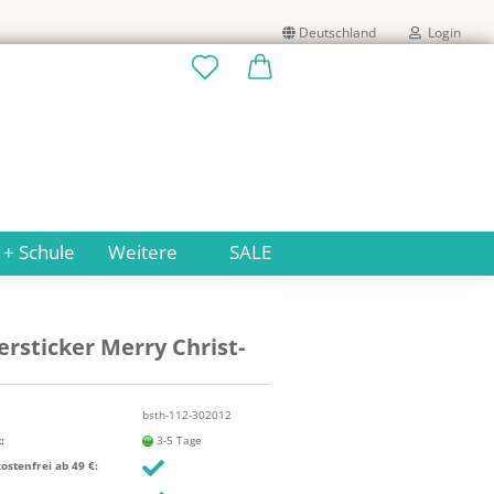
Deutschland
Login
Lieferland
E-Mail
Passwort
 + Schule
Weitere
SALE
er­sti­cker Merry Christ­
Konto erstellen
Passwort vergessen?
bsth-112-302012
:
3-5 Tage
stenfrei ab 49 €: