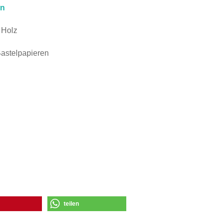
rn
 Holz
Bastelpapieren
teilen