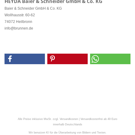
HEYDA Baier & Schneider GmbH & Co. KG
Baier & Schneider GmbH & Co. KG
Wollhausstr. 60-62
74072 Heilbronn
info@brunnen.de
Alle Preise inklusive MwSt. zzgl. Versandkosten | Versandkostenfrei ab 49 Euro
innerhalb Deutschlands
Wir benutzen KI für die Überarbeitung von Bildern und Texten.