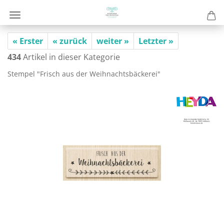
« Erster
« zurück
weiter »
Letzter »
434
Artikel in dieser Kategorie
Stem­pel "Frisch aus der Weih­nachts­bä­cke­rei"