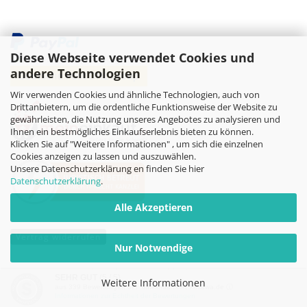
Diese Webseite verwendet Cookies und
andere Technologien
Wir verwenden Cookies und ähnliche Technologien, auch von
Drittanbietern, um die ordentliche Funktionsweise der Website zu
gewährleisten, die Nutzung unseres Angebotes zu analysieren und
Ihnen ein bestmögliches Einkaufserlebnis bieten zu können.
Klicken Sie auf "Weitere Informationen" , um sich die einzelnen
Cookies anzeigen zu lassen und auszuwählen.
Unsere Datenschutzerklärung en finden Sie hier
Datenschutzerklärung
.
Alle Akzeptieren
Vertrag widerrufen
Nur Notwendige
Online-Shop
by Gambio.de © 2026
SEHR GUT
(5 / 5)
Weitere Informationen
aus
339
Bewertungen bei: dawanda.com, kasuwa.de ⓘ
Informationen zur Echtheit der Bewertungen