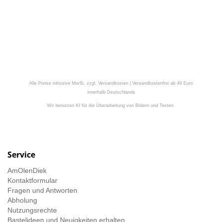
Alle Preise inklusive MwSt. zzgl. Versandkosten | Versandkostenfrei ab 49 Euro
innerhalb Deutschlands
Wir benutzen KI für die Überarbeitung von Bildern und Texten.
Service
AmOlenDiek
Kontaktformular
Fragen und Antworten
Abholung
Nutzungsrechte
Bastelideen und Neuigkeiten erhalten