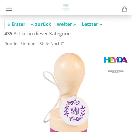
« Erster
« zurück
weiter »
Letzter »
435
Artikel in dieser Kategorie
Run­der Stem­pel "Stil­le Nacht"