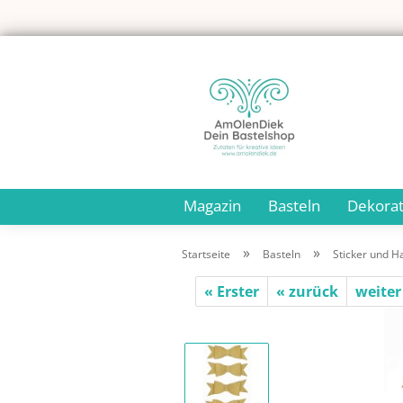
Magazin
Basteln
Dekorat
»
»
Startseite
Basteln
Sticker und H
« Erster
« zurück
weiter