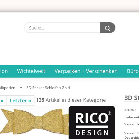
Suche...
ion
Wichtelwelt
Verpacken + Verschenken
Büro
»
albperlen
3D Sticker Schleifen Gold
3D St
135
Artikel in dieser Kategorie
 »
Letzter »
Art.Nr.:
Lieferzeit
Versandko
Versand 
Deutschl