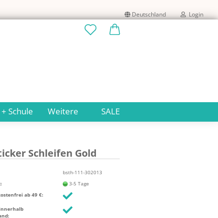
Deutschland
Login
Lieferland
E-Mail
Passwort
 + Schule
Weitere
SALE
i­cker Schlei­fen Gold
Konto erstellen
Passwort vergessen?
bsth-111-302013
:
3-5 Tage
stenfrei ab 49 €:
innerhalb
and: