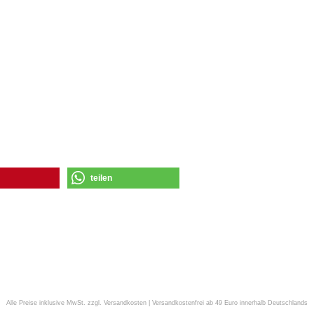
teilen
Alle Preise inklusive MwSt. zzgl. Versandkosten | Versandkostenfrei ab 49 Euro innerhalb Deutschlands