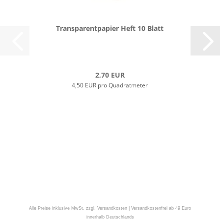
Trans­pa­rent­pa­pier Heft 10 Blatt
2,70 EUR
4,50 EUR pro Quadratmeter
Alle Preise inklusive MwSt. zzgl. Versandkosten | Versandkostenfrei ab 49 Euro
innerhalb Deutschlands