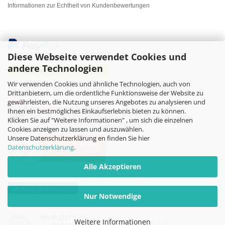
Informationen zur Echtheit von Kundenbewertungen
Diese Webseite verwendet Cookies und
andere Technologien
Wir verwenden Cookies und ähnliche Technologien, auch von
Drittanbietern, um die ordentliche Funktionsweise der Website zu
gewährleisten, die Nutzung unseres Angebotes zu analysieren und
Ihnen ein bestmögliches Einkaufserlebnis bieten zu können.
Klicken Sie auf "Weitere Informationen" , um sich die einzelnen
Cookies anzeigen zu lassen und auszuwählen.
Unsere Datenschutzerklärung en finden Sie hier
Datenschutzerklärung
.
Alle Akzeptieren
Vertrag widerrufen
Nur Notwendige
Online-Shop
by Gambio.de © 2026
SEHR GUT
(5 / 5)
Weitere Informationen
aus
339
Bewertungen bei: dawanda.com, kasuwa.de ⓘ