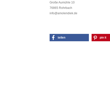
Große Aumühle 10
76865 Rohrbach
info@amolendiek.de
teilen
pin it