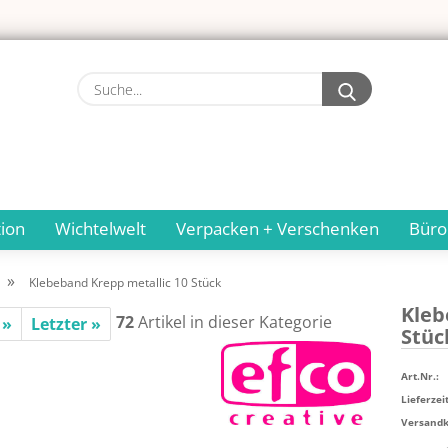
Suche...
ion
Wichtelwelt
Verpacken + Verschenken
Büro
»
Klebeband Krepp metallic 10 Stück
Kle­b
72
Artikel in dieser Kategorie
 »
Letzter »
Stüc
Art.Nr.:
Lieferzeit
Versandko