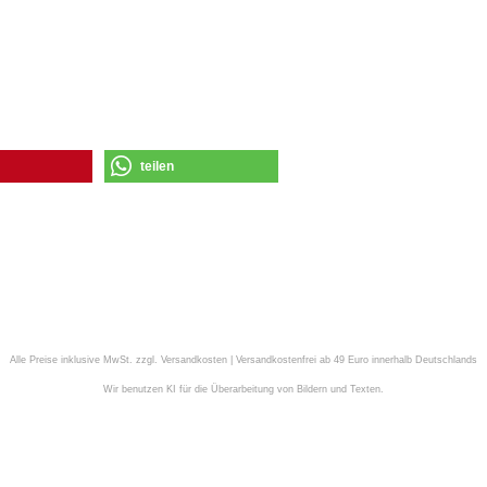
teilen
Alle Preise inklusive MwSt. zzgl. Versandkosten | Versandkostenfrei ab 49 Euro innerhalb Deutschlands
Wir benutzen KI für die Überarbeitung von Bildern und Texten.