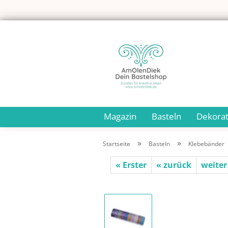
Magazin
Basteln
Dekorat
»
»
Startseite
Basteln
Klebebänder
« Erster
« zurück
weiter