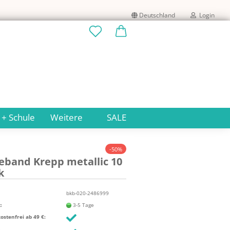
Deutschland
Login
Lieferland
E-Mail
Passwort
 + Schule
Weitere
SALE
-50%
e­band Krepp me­tal­lic 10
Konto erstellen
k
Passwort vergessen?
bkb-020-2486999
:
3-5 Tage
stenfrei ab 49 €: