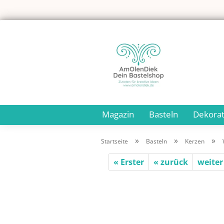
Magazin
Basteln
Dekorat
»
»
»
Startseite
Basteln
Kerzen
« Erster
« zurück
weiter