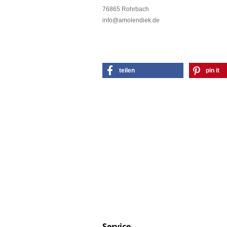
76865 Rohrbach
info@amolendiek.de
teilen
pin it
Service