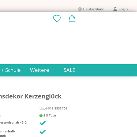
Deutschland
Login
Lieferland
E-Mail
Passwort
 + Schule
Weitere
SALE
s­de­kor Ker­zen­glück
Konto erstellen
Passwort vergessen?
bkwd-013-3533706
:
3-5 Tage
stenfrei ab 49 €:
innerhalb
and: