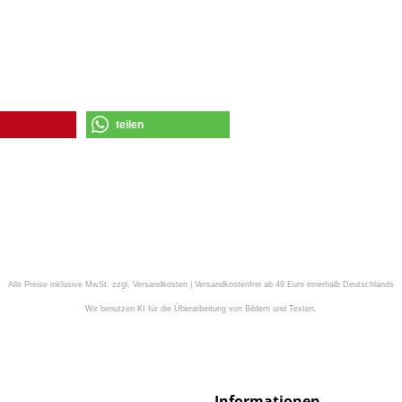
teilen
Alle Preise inklusive MwSt. zzgl. Versandkosten | Versandkostenfrei ab 49 Euro innerhalb Deutschlands
Wir benutzen KI für die Überarbeitung von Bildern und Texten.
Informationen