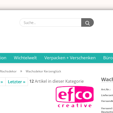
Suche...
ion
Wichtelwelt
Verpacken + Verschenken
Büro
»
Wachsdekor
Wachsdekor Kerzenglück
Wach
12
Artikel in dieser Kategorie
 »
Letzter »
Art.Nr.:
Lieferzeit
Versandko
Versand 
Deutschl