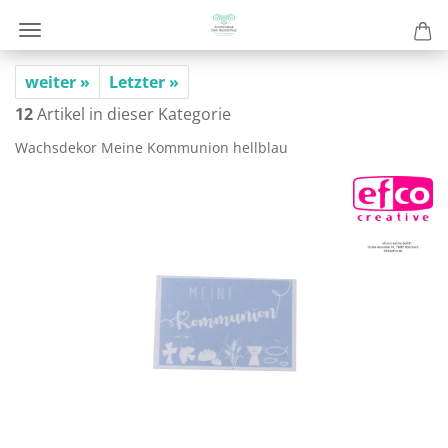
weiter »
Letzter »
12
Artikel in dieser Kategorie
Wachs­de­kor Meine Kom­mu­ni­on hell­blau