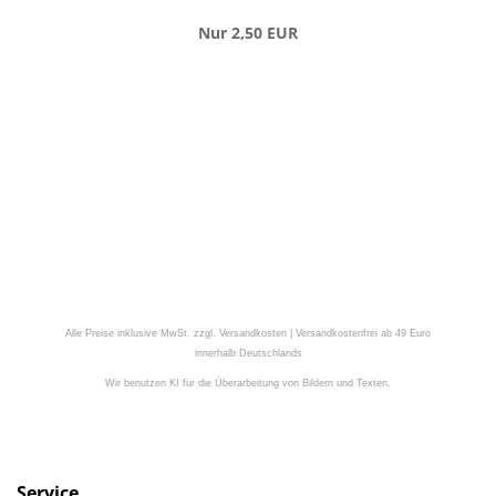
Nur 2,50 EUR
Alle Preise inklusive MwSt. zzgl. Versandkosten | Versandkostenfrei ab 49 Euro
innerhalb Deutschlands
Wir benutzen KI für die Überarbeitung von Bildern und Texten.
Service