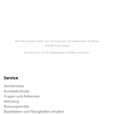
Alle Preise inklusive MwSt. zzgl. Versandkosten | Versandkostenfrei ab 49 Euro
innerhalb Deutschlands
Wir benutzen KI für die Überarbeitung von Bildern und Texten.
Service
AmOlenDiek
Kontaktformular
Fragen und Antworten
Abholung
Nutzungsrechte
Bastelideen und Neuigkeiten erhalten