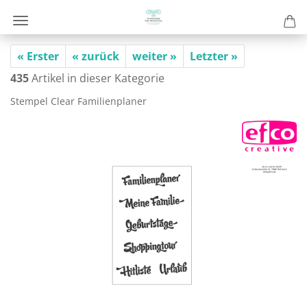
« Erster
« zurück
weiter »
Letzter »
435
Artikel in dieser Kategorie
Stem­pel Clear Fa­mi­li­en­pla­ner