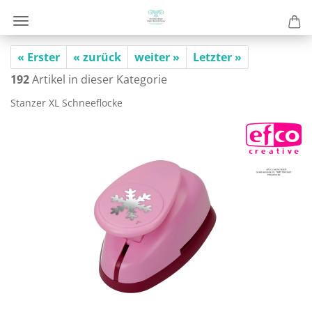
« Erster
« zurück
weiter »
Letzter »
192
Artikel in dieser Kategorie
Stan­zer XL Schnee­flo­cke