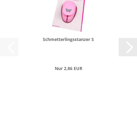
Schmet­ter­lings­stan­zer S
Nur 2,86 EUR