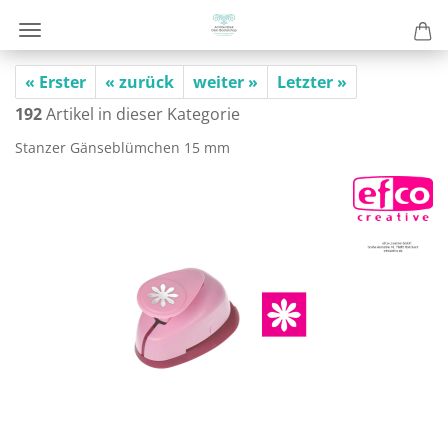
« Erster
« zurück
weiter »
Letzter »
192
Artikel in dieser Kategorie
Stan­zer Gän­se­blüm­chen 15 mm