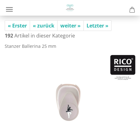
« Erster
« zurück
weiter »
Letzter »
192
Artikel in dieser Kategorie
Stan­zer Bal­le­ri­na 25 mm