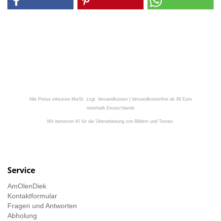
Alle Preise inklusive MwSt. zzgl. Versandkosten | Versandkostenfrei ab 49 Euro
innerhalb Deutschlands
Wir benutzen KI für die Überarbeitung von Bildern und Texten.
Service
AmOlenDiek
Kontaktformular
Fragen und Antworten
Abholung