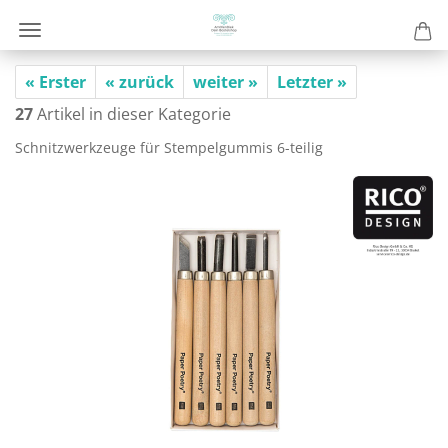
« Erster
« zurück
weiter »
Letzter »
27
Artikel in dieser Kategorie
Schnitz­werk­zeu­ge für Stem­pel­gum­mis 6-​teilig