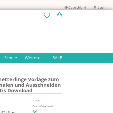
Deutschland
Login
Lieferland
E-Mail
Passwort
 + Schule
Weitere
SALE
t­ter­lin­ge Vor­la­ge zum
Konto erstellen
ma­len und Aus­schnei­den
Passwort vergessen?
­tis Down­load
G-009
:
Gratis-Download
g AT + CH mit