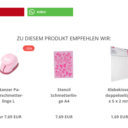
teilen
ZU DIESEM PRODUKT EMPFEHLEN WIR:
-30%
tan­zer Pa­
Sten­cil
Kle­be­kis­s
r­schmet­ter­
Schmet­ter­lin­
dop­pel­sei­t
lin­ge L
ge A4
x 5 x 2 m
r 7,69 EUR
7,69 EUR
1,69 EUR