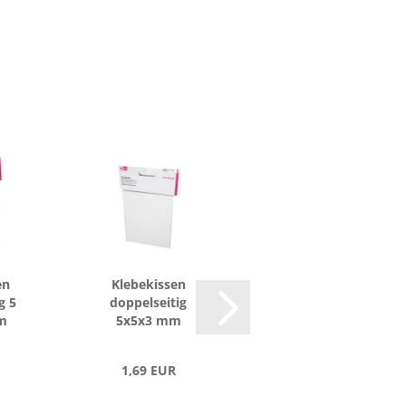
en
Kle­be­kis­sen
Dop­pel­sei­ti­ge
ig 5
dop­pel­sei­tig
Kle­be­kis­sen
m
5x5x3 mm
5x5x1 mm
1,69 EUR
1,69 EUR