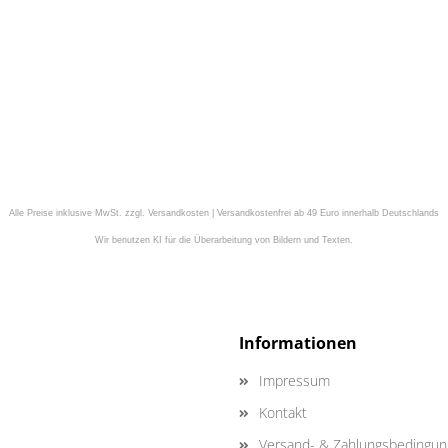
Alle Preise inklusive MwSt. zzgl. Versandkosten | Versandkostenfrei ab 49 Euro innerhalb Deutschlands
Wir benutzen KI für die Überarbeitung von Bildern und Texten.
Informationen
Impressum
Kontakt
Versand- & Zahlungsbedingu