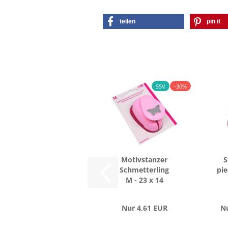
teilen
pin it
SSV
-30%
Mo­tiv­stan­zer
S
Schmet­ter­ling
pie
M - 23 x 14
mm...
Nur 4,61 EUR
Nu