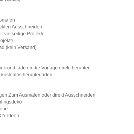
usmalen
rekten Ausschneiden
 vielseitige Projekte
rojekte
ad (kein Versand)
nk und lade dir die Vorlage direkt herunter:
t kostenlos herunterladen
slegen Zum Ausmalen oder direkt Ausschneiden
ühlingsdeko
sene
 DIY-Ideen