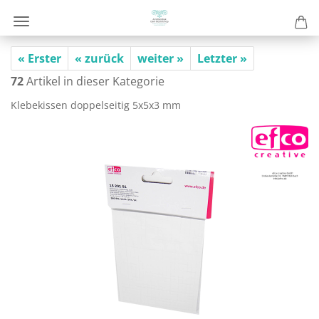
« Erster
« zurück
weiter »
Letzter »
72
Artikel in dieser Kategorie
Kle­be­kis­sen dop­pel­sei­tig 5x5x3 mm