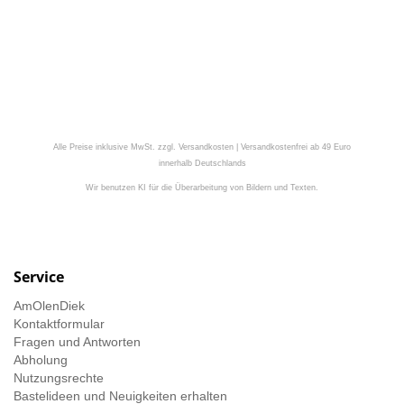
Alle Preise inklusive MwSt. zzgl. Versandkosten | Versandkostenfrei ab 49 Euro
innerhalb Deutschlands
Wir benutzen KI für die Überarbeitung von Bildern und Texten.
Service
AmOlenDiek
Kontaktformular
Fragen und Antworten
Abholung
Nutzungsrechte
Bastelideen und Neuigkeiten erhalten