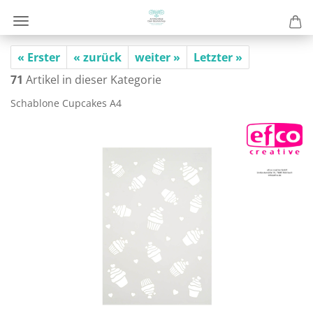
« Erster
« zurück
weiter »
Letzter »
71
Artikel in dieser Kategorie
Scha­blo­ne Cup­cakes A4