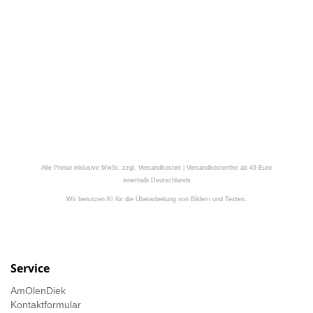
Alle Preise inklusive MwSt. zzgl. Versandkosten | Versandkostenfrei ab 49 Euro
innerhalb Deutschlands
Wir benutzen KI für die Überarbeitung von Bildern und Texten.
Service
AmOlenDiek
Kontaktformular