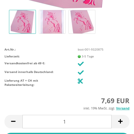
Art.Nr.:
bsst-001-9320875
Lieferzeit:
3-5 Tage
Versandkostenfrei ab 49 €:
Versand innerhalb Deutschland:
Lieferung AT + CH mit
Paketweiterleitung:
7,69 EUR
inkl. 19% MwSt. zzgl.
Versand