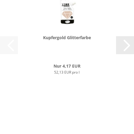
Kup­fer­gold Glit­ter­far­be
Nur 4,17 EUR
52,13 EUR pro l