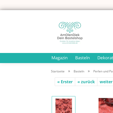
Magazin
Basteln
Dekorat
»
»
Startseite
Basteln
Perlen und Pai
« Erster
« zurück
weiter