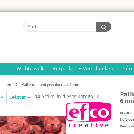
Suche...
ion
Wichtelwelt
Verpacken + Verschenken
Büro
»
lletten
Pailletten rund gewölbt rot ø 6 mm
Pail­
14
Artikel in dieser Kategorie
 »
Letzter »
6 m
Art.Nr.:
Lieferzeit
Versandko