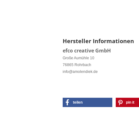
Hersteller Informationen
efco creative GmbH
Große Aumühle 10
76865 Rohrbach
info@amolendiek.de
teilen
pin it