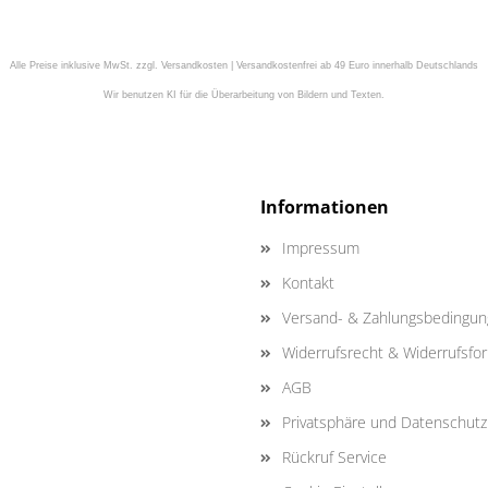
Alle Preise inklusive MwSt. zzgl. Versandkosten | Versandkostenfrei ab 49 Euro innerhalb Deutschlands
Wir benutzen KI für die Überarbeitung von Bildern und Texten.
Informationen
Impressum
Kontakt
Versand- & Zahlungsbedingu
Widerrufsrecht & Widerrufsfo
AGB
Privatsphäre und Datenschutz
Rückruf Service