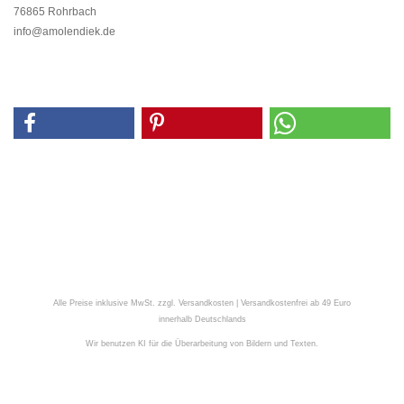
76865 Rohrbach
info@amolendiek.de
Alle Preise inklusive MwSt. zzgl. Versandkosten | Versandkostenfrei ab 49 Euro
innerhalb Deutschlands
Wir benutzen KI für die Überarbeitung von Bildern und Texten.