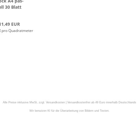
ock A4 pas­
ell 30 Blatt
11,49 EUR
R pro Quadratmeter
Alle Preise inklusive MwSt. zzgl. Versandkosten | Versandkostenfrei ab 49 Euro innerhalb Deutschlands
Wir benutzen KI für die Überarbeitung von Bildern und Texten.