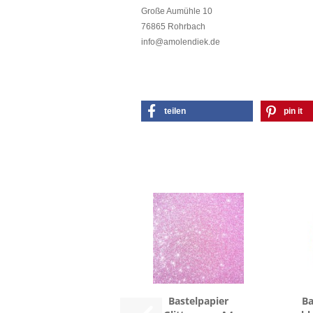
Große Aumühle 10
76865 Rohrbach
info@amolendiek.de
teilen
pin it
Bas­tel­pa­pier
Ba