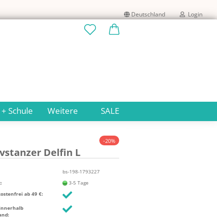
Deutschland
Login
Lieferland
E-Mail
Passwort
 + Schule
Weitere
SALE
-20%
v­stan­zer Del­fin L
Konto erstellen
Passwort vergessen?
bs-198-1793227
:
3-5 Tage
stenfrei ab 49 €:
innerhalb
and: