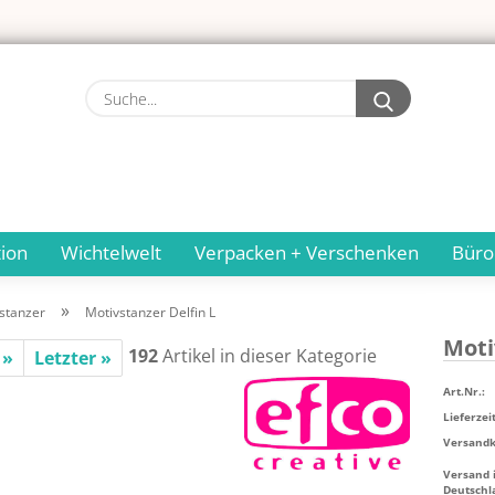
Suche...
ion
Wichtelwelt
Verpacken + Verschenken
Büro
»
stanzer
Motivstanzer Delfin L
Mo­ti
192
Artikel in dieser Kategorie
 »
Letzter »
Art.Nr.:
Lieferzeit
Versandko
Versand 
Deutschl