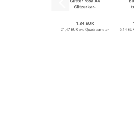
Glit­ter rosa A4
bl
Glit­zer­kar­
t
ton...
1,34 EUR
21,47 EUR pro Quadratmeter
6,14 EU