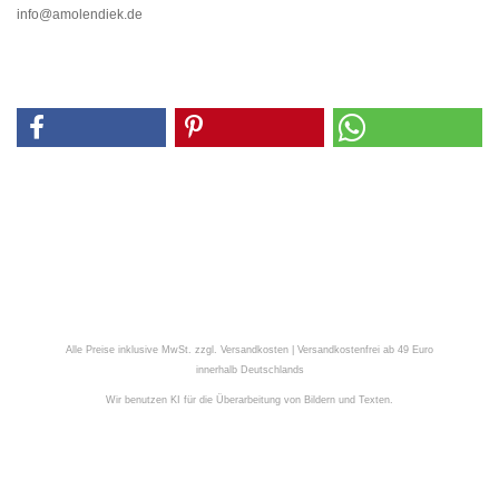
info@amolendiek.de
Alle Preise inklusive MwSt. zzgl. Versandkosten | Versandkostenfrei ab 49 Euro
innerhalb Deutschlands
Wir benutzen KI für die Überarbeitung von Bildern und Texten.