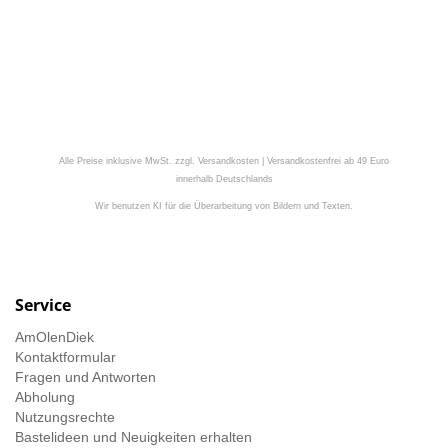
Alle Preise inklusive MwSt. zzgl. Versandkosten | Versandkostenfrei ab 49 Euro
innerhalb Deutschlands
Wir benutzen KI für die Überarbeitung von Bildern und Texten.
Service
AmOlenDiek
Kontaktformular
Fragen und Antworten
Abholung
Nutzungsrechte
Bastelideen und Neuigkeiten erhalten