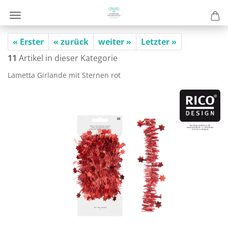
« Erster
« zurück
weiter »
Letzter »
11
Artikel in dieser Kategorie
La­met­ta Gir­lan­de mit Ster­nen rot