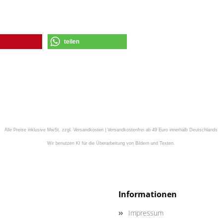
teilen
Alle Preise inklusive MwSt. zzgl. Versandkosten | Versandkostenfrei ab 49 Euro innerhalb Deutschlands
Wir benutzen KI für die Überarbeitung von Bildern und Texten.
Informationen
Impressum