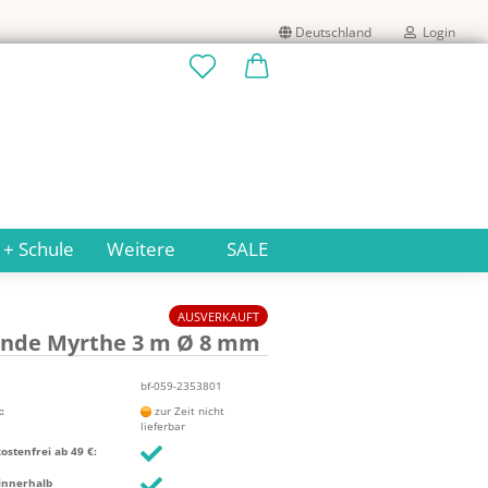
Deutschland
Login
Lieferland
E-Mail
Passwort
 + Schule
Weitere
SALE
AUSVERKAUFT
lan­de Myr­t­he 3 m Ø 8 mm
Konto erstellen
Passwort vergessen?
bf-059-2353801
:
zur Zeit nicht
lieferbar
stenfrei ab 49 €:
innerhalb