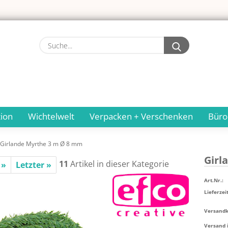
Suche...
ion
Wichtelwelt
Verpacken + Verschenken
Büro
Girlande Myrthe 3 m Ø 8 mm
Gir­
11
Artikel in dieser Kategorie
 »
Letzter »
Art.Nr.:
Lieferzeit
Versandko
Versand 