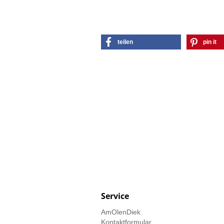
teilen
pin it
Service
AmOlenDiek
Kontaktformular