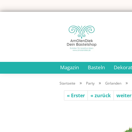
Magazin
Basteln
Dekorat
»
»
»
Startseite
Party
Girlanden
« Erster
« zurück
weiter