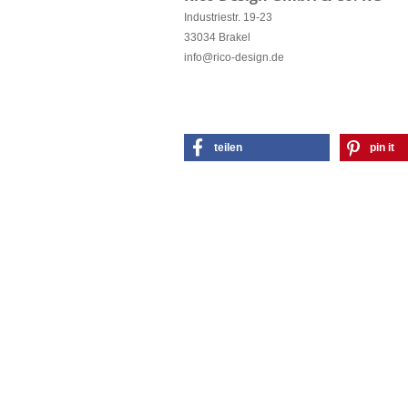
Industriestr. 19-23
33034 Brakel
info@rico-design.de
teilen
pin it