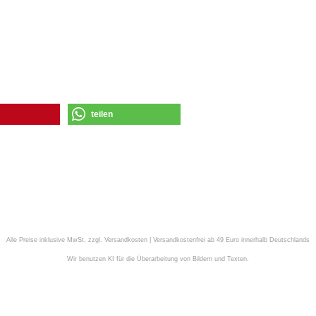
teilen
Alle Preise inklusive MwSt. zzgl. Versandkosten | Versandkostenfrei ab 49 Euro innerhalb Deutschlands
Wir benutzen KI für die Überarbeitung von Bildern und Texten.