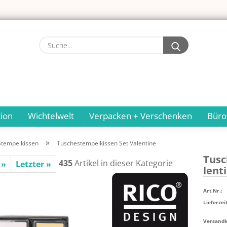
Suche...
ion
Wichtelwelt
Verpacken + Verschenken
Büro
»
Stempelkissen
Tuschestempelkissen Set Valentine
Tu­sc
435
Artikel in dieser Kategorie
 »
Letzter »
len­t
Art.Nr.:
Lieferzeit
Versandko