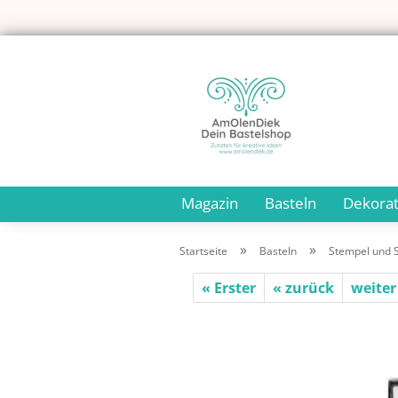
Magazin
Basteln
Dekorat
»
»
Startseite
Basteln
Stempel und 
« Erster
« zurück
weiter