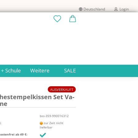
Deutschland
Login
Lieferland
E-Mail
Passwort
 + Schule
Weitere
SALE
AUSVERKAUFT
he­s­tem­pel­kis­sen Set Va­
Konto erstellen
i­ne
Passwort vergessen?
bss-359-990016312
:
zur Zeit nicht
lieferbar
stenfrei ab 49 €: